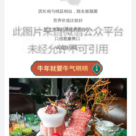
因长相与桃菇相似，顾名猴脑菌
营养价值比较好
是上房涮品里优秀的存在~
口感脆嫩爽口
风味独特哦~