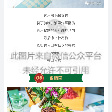
选用黑毛猪爽肉
切丁腌制、
油里炸至酥脆
再用秘制的酱汁翻炒均匀
最后撒上秋葵粉
松板肉入口有秋葵的香味
emm~
香口入味！