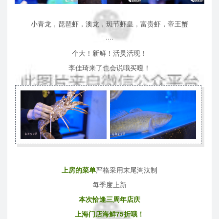
小青龙，琵琶虾，澳龙，斑节虾皇，富贵虾，帝王蟹
····
个大！新鲜！活灵活现！
李佳琦来了也会说哦买嘎！
上房的菜单
严格采用末尾淘汰制
每季度上新
本次恰逢三周年店庆
上海门店海鲜75折哦！