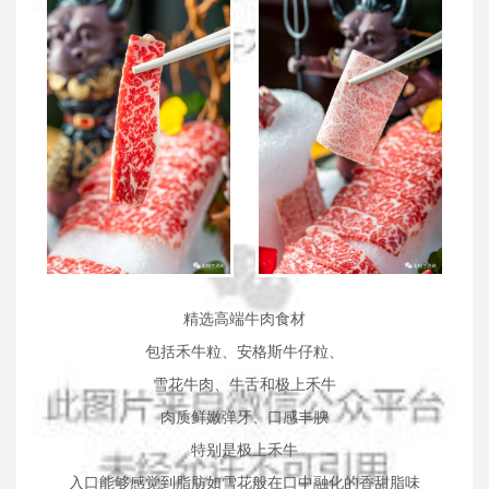
精选高端牛肉食材
包括禾牛粒、安格斯牛仔粒、
雪花牛肉、牛舌和极上禾牛
肉质鲜嫩弹牙、
口感丰腴
特别是极上禾牛
入口
能够感觉到
脂肪如雪花般在口中融化的香甜脂味