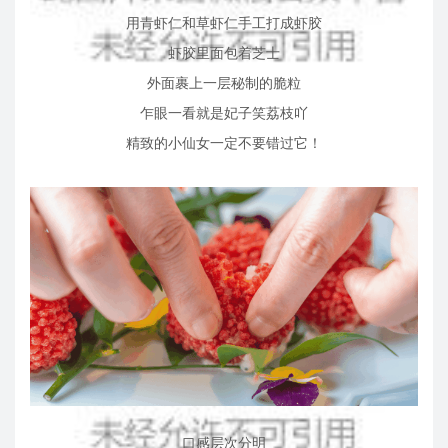
用青虾仁和草虾仁手工打成虾胶
虾胶里面包着芝士
外面裹上一层秘制的脆粒
乍眼一看就是妃子笑荔枝吖
精致的小仙女一定不要错过它！
口感层次分明