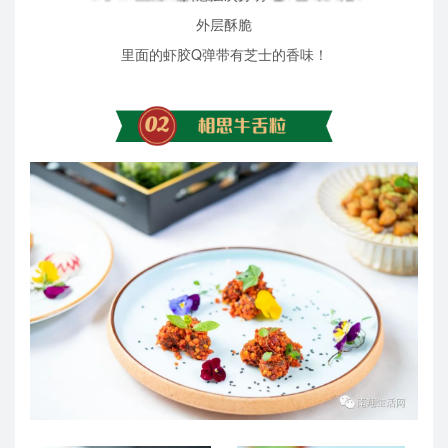
外层酥脆
里面的虾胶Q弹带有芝士的香味！