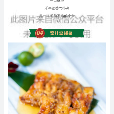
一口酥脆
禾牛馅香气扑鼻
是一道餐前不错的小食