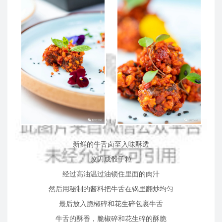
新鲜的牛舌卤至入味酥透
改刀成骰子粒
经过高油温过油锁住里面的肉汁
然后用秘制的酱料把牛舌在锅里翻炒均匀
最后放入脆椒碎和花生碎包裹牛舌
牛舌的酥香，脆椒碎和花生碎的酥脆