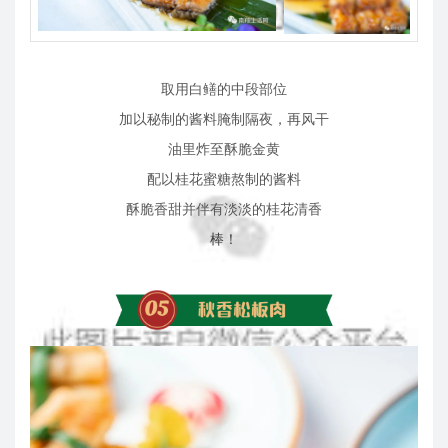
取用白鳝的中段部位
加以秘制的酱料腌制隔夜，再风干
油里炸至酥脆金黄
配以桂花蜜糖熬制的酱料
酥脆香甜并伴有淡淡的桂花清香
棒！