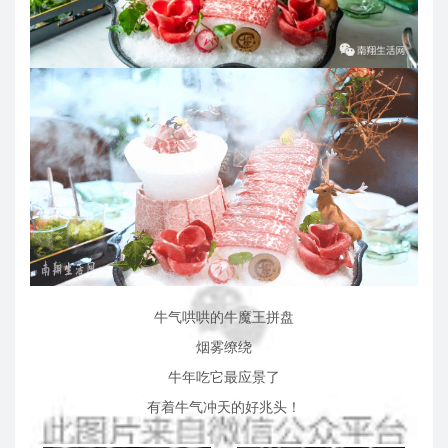
牛气哄哄的牛魔王拼盘
烟雾缭绕
牛年吃它最应景了
有着牛气冲天的好兆头！