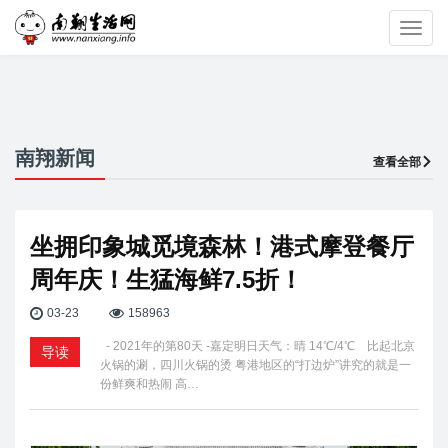
Toggl
navig
南翔新闻
查看全部
坐拥印象城觅境森林！港式摩登餐厅
周年庆！生猛海鲜7.5折！
03-23
158963
- 2021年的第80天 -嘉定明日天气：晴 14℃/4℃ 比起北京
导读
火锅的涮，四川火锅的烫 粤港地区的“打边炉”讲究的就是一
份鲜爽和热闹 高…