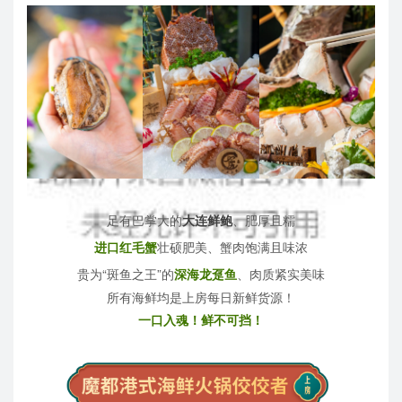
足有巴掌大的
大连鲜鲍
、
肥厚且糯
进口红毛蟹
壮硕肥美、
蟹肉饱满且味浓
贵为“斑鱼之王
”的
深海龙趸鱼
、
肉质紧实美味
所有海鲜均是上房每日新鲜货源！
一口入魂！
鲜不可挡！