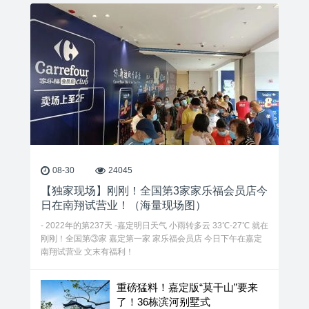
08-30
24045
【独家现场】刚刚！全国第3家家乐福会员店今
日在南翔试营业！（海量现场图）
- 2022年的第237天 -嘉定明日天气 小雨转多云 33℃-27℃ 就在
刚刚！全国第③家 嘉定第一家 家乐福会员店 今日下午在嘉定
南翔试营业 文末有福利！
重磅猛料！嘉定版“莫干山”要来
了！36栋滨河别墅式