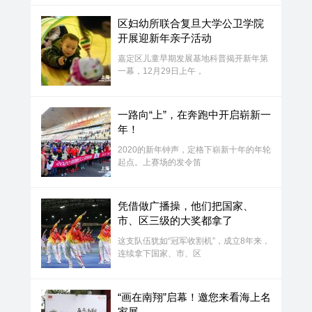
区妇幼所联合复旦大学公卫学院
开展迎新年亲子活动
嘉定区儿童早期发展基地科普揭开新年第
一幕，12月29日上午，
一路向“上”，在奔跑中开启崭新一
年！
2020的新年钟声，定格下崭新十年的年轮
起点。上赛场的发令笛
凭借做广播操，他们把国家、
市、区三级的大奖都拿了
这支队伍犹如“冠军收割机”，成立8年来，
连续拿下国家、市、区
“画在南翔”启幕！邀您来看海上名
家展