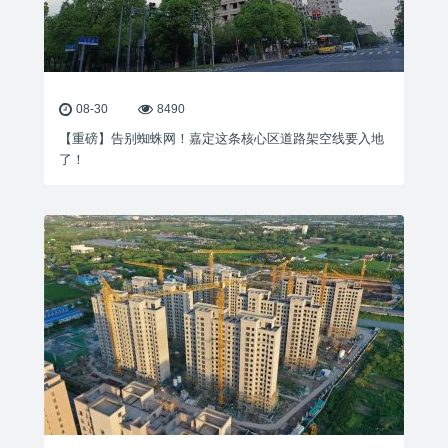
08-30
8490
【重磅】告别蜘蛛网！嘉定这条核心区道路架空线要入地
了！