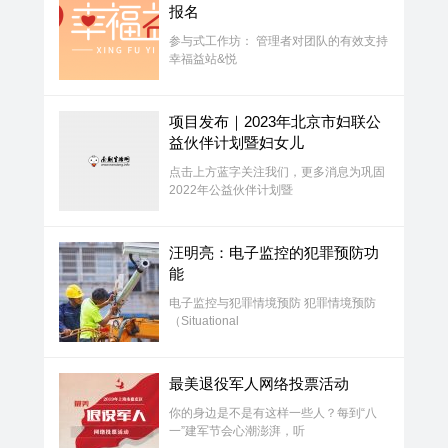
报名
参与式工作坊： 管理者对团队的有效支持
幸福益站&悦
项目发布｜2023年北京市妇联公
益伙伴计划暨妇女儿
点击上方蓝字关注我们，更多消息为巩固
2022年公益伙伴计划暨
汪明亮：电子监控的犯罪预防功
能
电子监控与犯罪情境预防 犯罪情境预防
（Situational
最美退役军人网络投票活动
你的身边是不是有这样一些人？每到“八
一”建军节会心潮澎湃，听