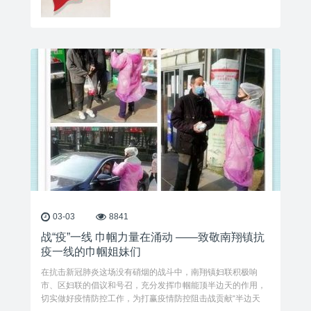
03-03
8841
战“疫”一线 巾帼力量在涌动 ——致敬南翔镇抗
疫一线的巾帼姐妹们
在抗击新冠肺炎这场没有硝烟的战斗中，南翔镇妇联积极响
市、区妇联的倡议和号召，充分发挥巾帼能顶半边天的作用，
切实做好疫情防控工作，为打赢疫情防控阻击战贡献“半边天