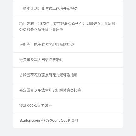
【聚变计划】参与式工作坊开放报名
项目发布｜2023年北京市妇联公益伙伴计划暨妇女儿童家庭
公益服务创新项目征集启事
汪明亮：电子监控的犯罪预防功能
最美退役军人网络投票活动
古猗园荷花睡莲展荷花九景评选活动
嘉定区青少年法律知识新媒体竞答比赛
澳洲klook0元游澳洲
Student.com学旅家WorldCup世界杯