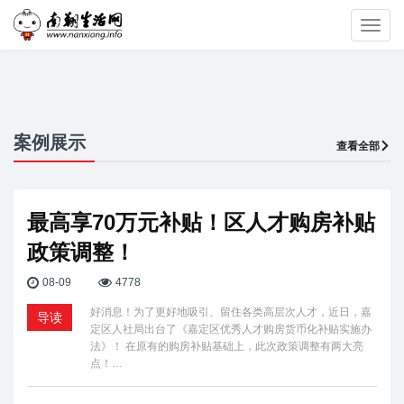
Toggl
navig
案例展示
查看全部
最高享70万元补贴！区人才购房补贴
政策调整！
08-09
4778
好消息！为了更好地吸引、留住各类高层次人才，近日，嘉
导读
定区人社局出台了《嘉定区优秀人才购房货币化补贴实施办
法》！ 在原有的购房补贴基础上，此次政策调整有两大亮
点！…