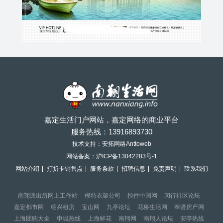
嘉定生活门户网站，嘉定网络的商业平台
服务热线：
13916893730
技术支持：安拓网络Anttoweb
网站备案：
沪ICP备13042283号-1
网站介绍
打折卡销售点
服务条款
招聘信息
免责声明
联系我们
南翔派出所网上工作站
模特衣架公司
控件中国网
闵行社区论坛
嘉定都市网
绍兴租房
宝山网
九亭论坛
花桥生活网
奉贤房产网
上海团购大全
申城热线
上海鲜花
南翔网
南翔人论坛
安亭热线