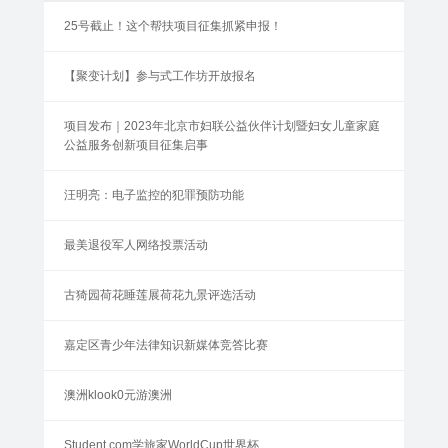
25号截止！这个帮扶项目征集抓紧申报！
【聚变计划】参与式工作坊开放报名
项目发布｜2023年北京市妇联公益伙伴计划暨妇女儿童家庭
公益服务创新项目征集启事
汪明亮：电子监控的犯罪预防功能
最美退役军人网络投票活动
古猗园荷花睡莲展荷花九景评选活动
嘉定区青少年法律知识新媒体竞答比赛
澳洲klook0元游澳洲
Student.com学旅家WorldCup世界杯