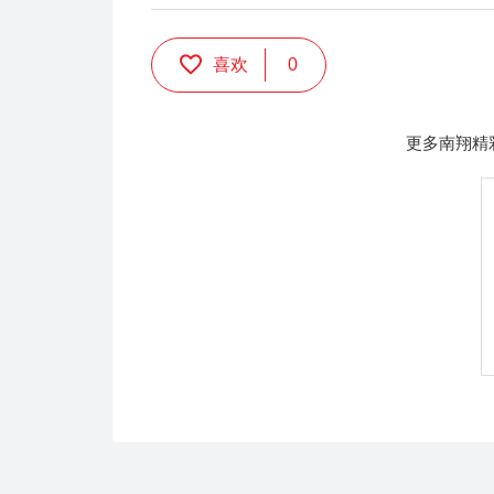
喜欢
0
更多南翔精