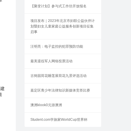
【聚变计划】参与式工作坊开放报名
项目发布｜2023年北京市妇联公益伙伴计
划暨妇女儿童家庭公益服务创新项目征集
启事
汪明亮：电子监控的犯罪预防功能
最美退役军人网络投票活动
古猗园荷花睡莲展荷花九景评选活动
目建
嘉定区青少年法律知识新媒体竞答比赛
调
澳洲klook0元游澳洲
Student.com学旅家WorldCup世界杯