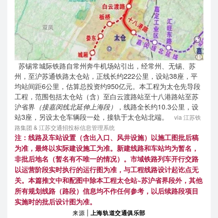
苏锡常城际铁路自常州奔牛机场站引出，经常州、无锡、苏
州，至沪苏通铁路太仓站，正线长约222公里，设站38座，平
均站间距6公里，估算总投资约950亿元。本工程为太仓先导段
工程，范围包括太仓站（含）至白云渡路站至十八港路站至苏
沪省界
（接嘉闵线北延伸上海段）
，线路全长约10.3公里，设
站3座，另设太仓车辆段一处，接轨于太仓站北端。
via 江苏铁
路集团 &
江苏交通招投标信息管理系统
注：线路及车站设置（含出入口、风井设施）以施工图批后稿
为准，最终以实际建设施工为准。新建线路和车站均为暂名，
非批后地名（暂名有不唯一的情况）。市域铁路列车开行交路
以运营阶段实时执行的运行图为准，与工程线路设计起讫点无
关。本篇推文中和配图中除本工程太仓站~苏沪省界段外，其他
所有规划线路（路段）信息均不作任何参考，以后续路段项目
实施时的批后设计图为准。
来源 |
上海轨道交通俱乐部