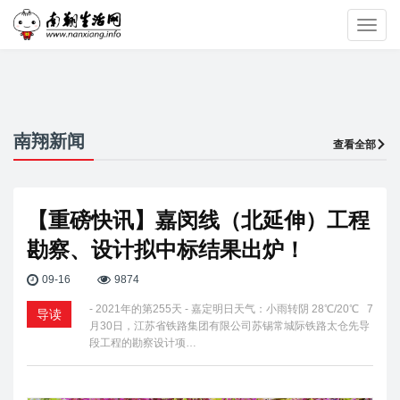
Toggl
navig
南翔新闻
查看全部
【重磅快讯】嘉闵线（北延伸）工程
勘察、设计拟中标结果出炉！
09-16
9874
- 2021年的第255天 - 嘉定明日天气：小雨转阴 28℃/20℃ 7
导读
月30日，江苏省铁路集团有限公司苏锡常城际铁路太仓先导
段工程的勘察设计项…