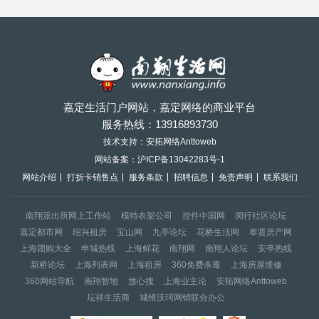
嘉定生活门户网站，嘉定网络的商业平台
服务热线：
13916893730
技术支持：安拓网络Anttoweb
网站备案：
沪ICP备13042283号-1
网站介绍
打折卡销售点
服务条款
招聘信息
免责声明
联系我们
南翔派出所网上工作站
模特衣架公司
控件中国网
闵行社区论坛
嘉定都市网
绍兴租房
宝山网
九亭论坛
花桥生活网
奉贤房产网
上海团购大全
申城热线
上海鲜花
南翔网
南翔人论坛
安亭热线
新桥论坛
上海列表网
上海租房
360免费杀毒
上海房屋维修
360网站导航
南翔智地
放心搜
上海业主论
安拓网络Anttoweb
坛祥生活商
城维沃珂网销联合办公