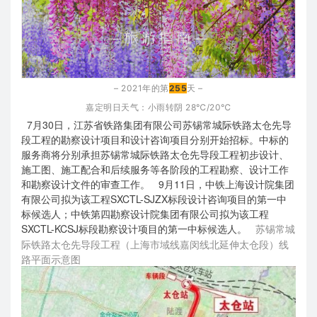
– 2021年的第
255
天 –
嘉定明日天气：小雨转阴
28℃/20℃
7月30日，江苏省铁路集团有限公司苏锡常城际铁路太仓先导
段工程的勘察设计项目和设计咨询项目分别开始招标。中标的
服务商将分别承担苏锡常城际铁路太仓先导段工程初步设计、
施工图、施工配合和后续服务等各阶段的工程勘察、设计工作
和勘察设计文件的审查工作。
9月11日，中铁上海设计院集团
有限公司拟为该工程SXCTL-SJZX标段设计咨询项目的第一中
标候选人；中铁第四勘察设计院集团有限公司拟为该工程
SXCTL-KCSJ标段勘察设计项目的第一中标候选人。
苏锡常城
际铁路太仓先导段工程（上海市域线嘉闵线北延伸太仓段）线
路平面示意图