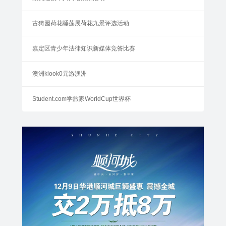
古猗园荷花睡莲展荷花九景评选活动
嘉定区青少年法律知识新媒体竞答比赛
澳洲klook0元游澳洲
Student.com学旅家WorldCup世界杯