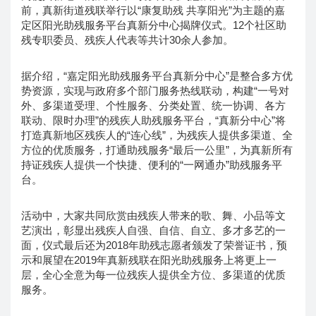
前，真新街道残联举行以“康复助残 共享阳光”为主题的嘉
定区阳光助残服务平台真新分中心揭牌仪式。12个社区助
残专职委员、残疾人代表等共计30余人参加。
据介绍，“嘉定阳光助残服务平台真新分中心”是整合多方优
势资源，实现与政府多个部门服务热线联动，构建“一号对
外、多渠道受理、个性服务、分类处置、统一协调、各方
联动、限时办理”的残疾人助残服务平台，“真新分中心”将
打造真新地区残疾人的“连心线”，为残疾人提供多渠道、全
方位的优质服务，打通助残服务“最后一公里”，为真新所有
持证残疾人提供一个快捷、便利的“一网通办”助残服务平
台。
活动中，大家共同欣赏由残疾人带来的歌、舞、小品等文
艺演出，彰显出残疾人自强、自信、自立、多才多艺的一
面，仪式最后还为2018年助残志愿者颁发了荣誉证书，预
示和展望在2019年真新残联在阳光助残服务上将更上一
层，全心全意为每一位残疾人提供全方位、多渠道的优质
服务。