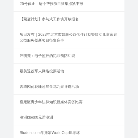
25号截止！这个帮扶项目征集抓紧申报！
【聚变计划】参与式工作坊开放报名
项目发布｜2023年北京市妇联公益伙伴计划暨妇女儿童家庭
公益服务创新项目征集启事
汪明亮：电子监控的犯罪预防功能
最美退役军人网络投票活动
古猗园荷花睡莲展荷花九景评选活动
嘉定区青少年法律知识新媒体竞答比赛
澳洲klook0元游澳洲
Student.com学旅家WorldCup世界杯