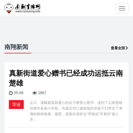
Toggl
navig
南翔新闻
查看全部
真新街道爱心赠书已经成功运抵云南
楚雄
05-09
1867
近日，满载着真新爱心的近万册爱心图书，送到了云南楚雄
导读
州南华县各小学校，为嘉定对口援助地区的孩子们带去了满
满的精神食粮。据悉，真新街道联合“享物说”开展的“真心
齐…