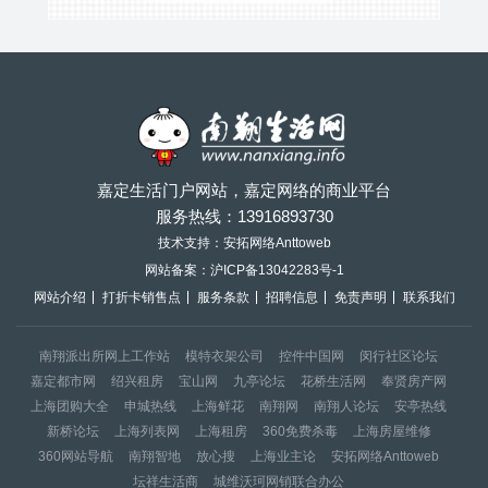
嘉定生活门户网站，嘉定网络的商业平台
服务热线：
13916893730
技术支持：安拓网络Anttoweb
网站备案：
沪ICP备13042283号-1
网站介绍
打折卡销售点
服务条款
招聘信息
免责声明
联系我们
南翔派出所网上工作站
模特衣架公司
控件中国网
闵行社区论坛
嘉定都市网
绍兴租房
宝山网
九亭论坛
花桥生活网
奉贤房产网
上海团购大全
申城热线
上海鲜花
南翔网
南翔人论坛
安亭热线
新桥论坛
上海列表网
上海租房
360免费杀毒
上海房屋维修
360网站导航
南翔智地
放心搜
上海业主论
安拓网络Anttoweb
坛祥生活商
城维沃珂网销联合办公