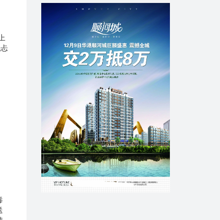
上
很忐
。
和
毒
送