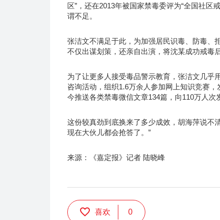
区”，还在2013年被国家禁毒委评为“全国社
谓不足。
张洁文不满足于此，为加强居民识毒、防毒、
不仅出谋划策，还亲自出演，将沈某成功戒毒
为了让更多人接受毒品警示教育，张洁文几乎用
咨询活动，组织1.6万余人参加网上知识竞赛，
今推送各类禁毒微信文章134篇，向110万人
这份较真劲到底换来了多少成效，胡海萍说不清
现在大伙儿都会抢答了。”
来源：《嘉定报》记者 陆晓峰
喜欢
0