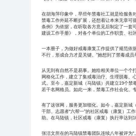
在胡海萍印象中，早些年禁毒社工就是给服务
禁毒工作外延不断扩展，还想着让本来无章可
条例》为依据，在听取各方意见后制定了一套
建设工作手册》，对各个单位的工作职责、社
一本册子，为做好戒毒康复工作提供了规范依据
不行，形成合力才是关键。”她想到了禁毒成员
从无到有自然不是易事。她给相关单位一个个
网格化工作，建立了集戒毒治疗、生理脱毒、
式。至今，嘉定新城（马陆镇）共建立19个禁
若干名网格员。如此一来，禁毒工作社会化、
有了这张网，服务更加细化。如今，嘉定新城
干部、志愿者“六帮一”的社区戒毒（康复）工
助。在马陆镇，社区戒毒（康复）执行率达到1
张洁文所在的马陆镇禁毒团队连续八年被评为“