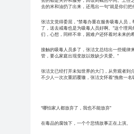
去的都是关怀和服务，回馈则截然不同。上任
去的米和油扔了出来，还甩出一句“就是你们把
张洁文觉得委屈，“禁毒办重在服务吸毒人员，
了，送去戒毒也是为吸毒人员好啊。”这个理局
们，心想，同样不幸，困难户还怀着对未来的
接触的吸毒人员多了，张洁文总结出一些规律来
管，要么家庭出现变故以致缺少关爱。”
张洁文已经打开未知世界的大门，从旁观者到
不少人一次次重蹈覆辙，张洁文怀着“挽救一名
“哪怕家人都放弃了，我也不能放弃”
在毒品的腐蚀下，一个个悲情故事正在上演。