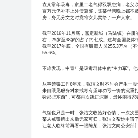
袁某常年吸毒，家里二老气得双双患病，老父
百万元仍补不上外债窟窿，陈某母亲晚上都不
房，身无分文之时竟将女儿卖给了一户人家。
截至2018年11月底，嘉定新城（马陆镇）在册
右，29岁至48岁的占了约七成。这与全国总体
截至2017年底，全国有吸毒人员255.3万名
55.6%。
不难发现，中青年是吸毒群体中的“主力军”。
从事禁毒工作8年来，张洁文时不时会产生一
来自眼见服务对象戒毒有望却功亏一篑的沉重打
碰那些东西”，可都再次跳进深渊，最终闹得家
气馁也只是一时，张洁文收拾好心情，一次次重
某从戒毒所出来后无家可归，张洁文帮她申请
让老人临终前再看一眼陈某，张洁文向公安部