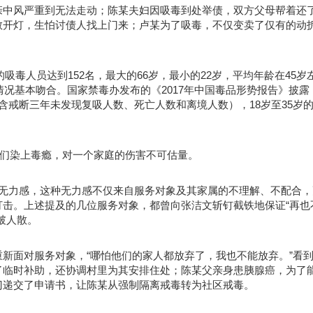
亲中风严重到无法走动；陈某夫妇因吸毒到处举债，双方父母帮着还
敢开灯，生怕讨债人找上门来；卢某为了吸毒，不仅变卖了仅有的动
的吸毒人员达到152名，最大的66岁，最小的22岁，平均年龄在45岁
情况基本吻合。国家禁毒办发布的《2017年中国毒品形势报告》披露
（不含戒断三年未发现复吸人数、死亡人数和离境人数），18岁至35岁
他们染上毒瘾，对一个家庭的伤害不可估量。
股无力感，这种无力感不仅来自服务对象及其家属的不理解、不配合，
击。上述提及的几位服务对象，都曾向张洁文斩钉截铁地保证“再也
破人散。
新面对服务对象，“哪怕他们的家人都放弃了，我也不能放弃。”看
了临时补助，还协调村里为其安排住处；陈某父亲身患胰腺癌，为了
门递交了申请书，让陈某从强制隔离戒毒转为社区戒毒。