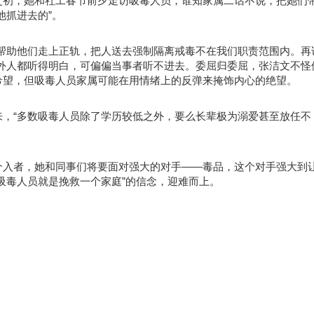
之初，她和社工春节前夕走访吸毒人员，谁知家属二话不说，把她们
他抓进去的”。
帮助他们走上正轨，把人送去强制隔离戒毒不在我们职责范围内。再
外人都听得明白，可偏偏当事者听不进去。委屈归委屈，张洁文不怪
希望，但吸毒人员家属可能在用情绪上的反弹来掩饰内心的绝望。
，“多数吸毒人员除了学历较低之外，要么长辈极为溺爱甚至放任不
介入者，她和同事们将要面对强大的对手——毒品，这个对手强大到
吸毒人员就是挽救一个家庭”的信念，迎难而上。