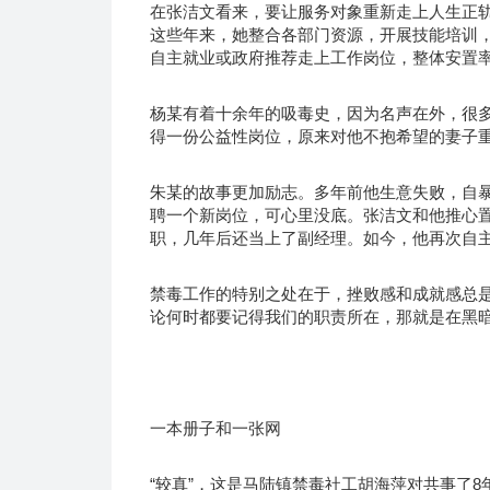
在张洁文看来，要让服务对象重新走上人生正
这些年来，她整合各部门资源，开展技能培训，
自主就业或政府推荐走上工作岗位，整体安置率
杨某有着十余年的吸毒史，因为名声在外，很
得一份公益性岗位，原来对他不抱希望的妻子
朱某的故事更加励志。多年前他生意失败，自
聘一个新岗位，可心里没底。张洁文和他推心
职，几年后还当上了副经理。如今，他再次自
禁毒工作的特别之处在于，挫败感和成就感总是
论何时都要记得我们的职责所在，那就是在黑暗
一本册子和一张网
“较真”，这是马陆镇禁毒社工胡海萍对共事了8