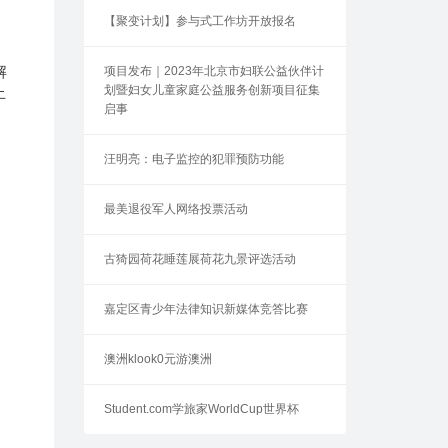
【聚变计划】参与式工作坊开放报名
解
项目发布｜2023年北京市妇联公益伙伴计
划暨妇女儿童家庭公益服务创新项目征集
止
启事
汪明亮：电子监控的犯罪预防功能
最美退役军人网络投票活动
古猗园荷花睡莲展荷花九景评选活动
嘉定区青少年法律知识新媒体竞答比赛
澳洲klook0元游澳洲
Student.com学旅家WorldCup世界杯