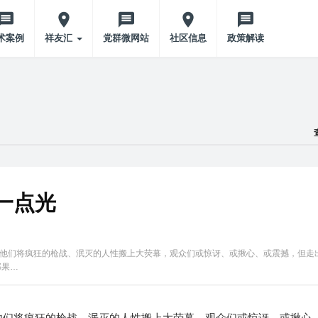
术案例
祥友汇
党群微网站
社区信息
政策解读
一点光
他们将疯狂的枪战、泯灭的人性搬上大荧幕，观众们或惊讶、或揪心、或震撼，但走
那果…
他们将疯狂的枪战、泯灭的人性搬上大荧幕，观众们或惊讶、或揪心