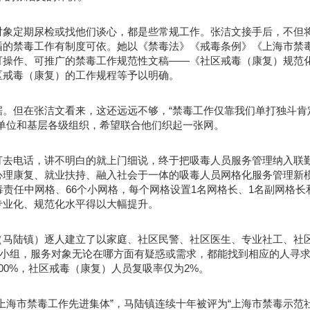
对象定期尿检或找他们谈心，都是些常规工作。张洁文接手后，不但
循的禁毒工作有制度可依。她以《禁毒法》《戒毒条例》《上海市禁
可操作、可推广的禁毒工作规范性文稿——《社区戒毒（康复）规范
区戒毒（康复）的工作规程等予以明确。
。但在张洁文看来，这还远远不够，“禁毒工作仅靠我们单打独斗肯
单位和基层各级组织，希望联合他们织起一张网。
打去电话，讲不明白的就上门细说，终于把吸毒人员服务管理纳入联
心理康复、就业扶持、融入社会于一体的吸毒人员网格化服务管理新
毒责任中网格、66个小网格，每个网格设置1名网格长、1名副网格长
专业化、规范化水平得以大幅提升。
（马陆镇）逐人建立了以家庭、社区民警、社区医生、专业社工、社
作小组，服务对象无论在哪方面有疑惑或需求，都能找到相应的人寻
00%，社区戒毒（康复）人员复吸率仅为2%。
上海市禁毒工作先进集体”，马陆镇连续十年被评为“上海市禁毒示范