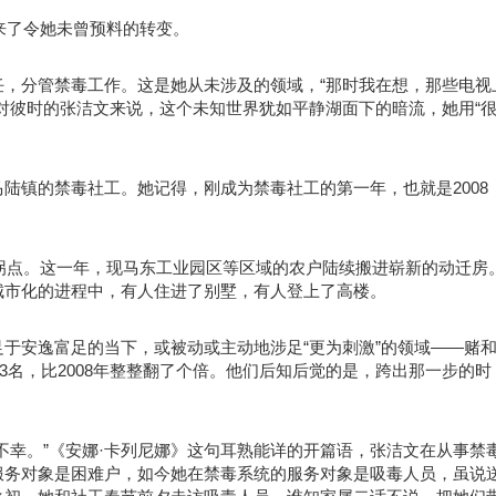
迎来了令她未曾预料的转变。
，分管禁毒工作。这是她从未涉及的领域，“那时我在想，那些电视
对彼时的张洁文来说，这个未知世界犹如平静湖面下的暗流，她用“
陆镇的禁毒社工。她记得，刚成为禁毒社工的第一年，也就是2008
要拐点。这一年，现马东工业园区等区域的农户陆续搬进崭新的动迁房
城市化的进程中，有人住进了别墅，有人登上了高楼。
于安逸富足的当下，或被动或主动地涉足“更为刺激”的领域——赌
83名，比2008年整整翻了个倍。他们后知后觉的是，跨出那一步的时
不幸。”《安娜·卡列尼娜》这句耳熟能详的开篇语，张洁文在从事禁
服务对象是困难户，如今她在禁毒系统的服务对象是吸毒人员，虽说