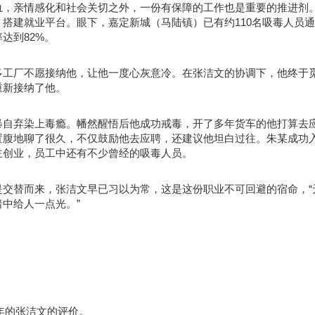
轨，亲情感化和社会关切之外，一份有保障的工作也是重要的推进剂
搭建就业平台。眼下，嘉定新城（马陆镇）已有约110名吸毒人员
达到82%。
多工厂不愿接纳他，让他一度心灰意冷。在张洁文的协调下，他终于
重新接纳了他。
暴自弃染上毒瘾。幡然醒悟后他成功戒毒，开了多年货车的他打算去
置腹地聊了很久，不仅鼓励他去应聘，还建议他坦白过往。朱某成功
主创业，员工中还有不少曾经的吸毒人员。
交替而来，张洁文早已习以为常，这是这份职业不可回避的宿命，“
中给人一点光。”
年的张洁文的评价。