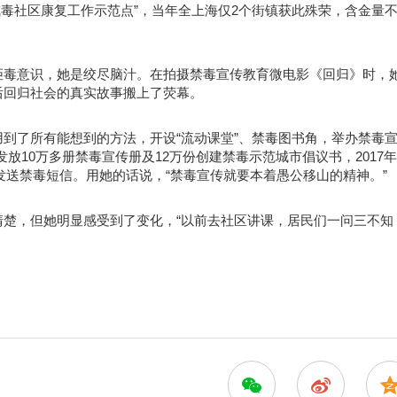
区戒毒社区康复工作示范点”，当年全上海仅2个街镇获此殊荣，含金量
拒毒意识，她是绞尽脑汁。在拍摄禁毒宣传教育微电影《回归》时，
后回归社会的真实故事搬上了荧幕。
到了所有能想到的方法，开设“流动课堂”、禁毒图书角，举办禁毒
发放10万多册禁毒宣传册及12万份创建禁毒示范城市倡议书，2017
次发送禁毒短信。用她的话说，“禁毒宣传就要本着愚公移山的精神。”
楚，但她明显感受到了变化，“以前去社区讲课，居民们一问三不知