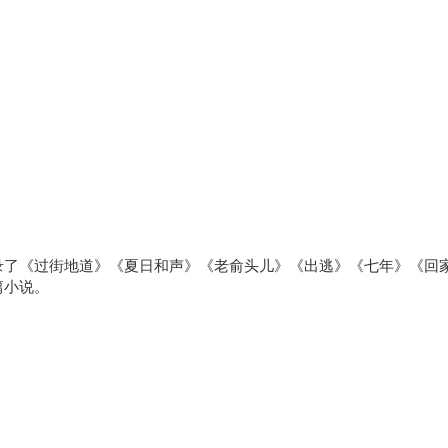
录了《过街地道》《夏日和声》《老俞头儿》《出逃》《七年》《回
篇小说。