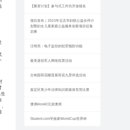
远
【聚变计划】参与式工作坊开放报名
项目发布｜2023年北京市妇联公益伙伴计
划暨妇女儿童家庭公益服务创新项目征集
启事
意
汪明亮：电子监控的犯罪预防功能
故
试
个
最美退役军人网络投票活动
古猗园荷花睡莲展荷花九景评选活动
对
臂
嘉定区青少年法律知识新媒体竞答比赛
出生
曲
澳洲klook0元游澳洲
后，
源
Student.com学旅家WorldCup世界杯