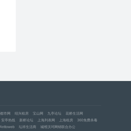
都市网
绍兴租房
宝山网
九亭论坛
花桥生活网
安亭热线
新桥论坛
上海列表网
上海租房
360免费杀毒
nttoweb
坛祥生活商
城维沃珂网销联合办公