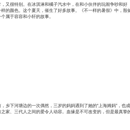
常，又很特别。在冰淇淋和橘子汽水中，在和小伙伴的玩闹争吵和好
一样的颜色。这个夏天，催生了好多故事。《不一样的暑假》中，殷
一个属于容容和小轩的故事。
，乡下河塘边的一次偶然，三岁的妈妈遇到了她的“上海姆妈”，也
口之家、三代人之间的爱令人动容。血缘是不可改变的，但是最真挚