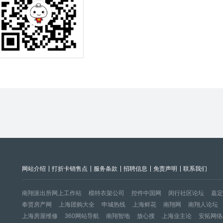
网站介绍
打折卡销售点
服务条款
招聘信息
免责声明
联系我们
南翔派出所网上工作站
模特衣架公司
控件中国网
闵行社区论坛
嘉定
奉贤房产网
上海团购大全
申城热线
上海鲜花
南翔网
南翔人论坛
上海房屋维修
360网站导航
南翔智地
放心搜
上海业主论
安拓网络A