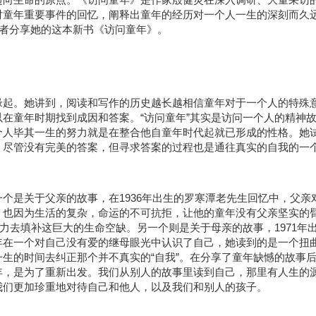
对童年重要事件的回忆，阐释出童年的经历对一个人一生的深刻而久
读者分享她的这本新书《访问童年》。
缘起。她讲到，阅读和写作的历史越长越相信童年对于一个人的特殊
在童年时期找到成因和答案。“访问童年”其实是访问一个人的精神
个人毕其一生的努力就是在整合他自童年时代起就已形成的性格。她
，尽管没有完美的答案，但寻求答案的过程也是通往真实的自我的一
个是关于父亲的故事，在1936年出生的罗寒潭老先生回忆中，父亲
，也因为生活的复杂，命运的不可抗拒，让他的童年没有父亲坚实的
力去填补这巨大的生命空缺。另一个则是关于母亲的故事，1971年
年在一个对自己没有爱的继母眼光中认识了自己，她读到的是一个扭
生的时间去纠正那个并不真实的“自我”。在分享了童年缺憾的故事
年，是为了重新出发。我们从别人的故事里读到自己，那里有人生的
我们更加珍重地对待自己和他人，以及我们和别人的孩子。