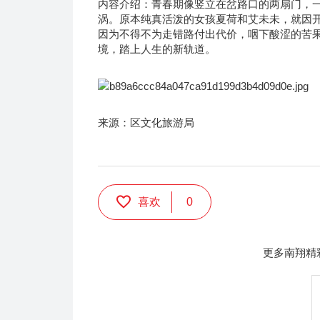
内容介绍：青春期像竖立在岔路口的两扇门，
涡。原本纯真活泼的女孩夏荷和艾未未，就因
因为不得不为走错路付出代价，咽下酸涩的苦果
境，踏上人生的新轨道。
来源：区文化旅游局
喜欢
0
更多南翔精