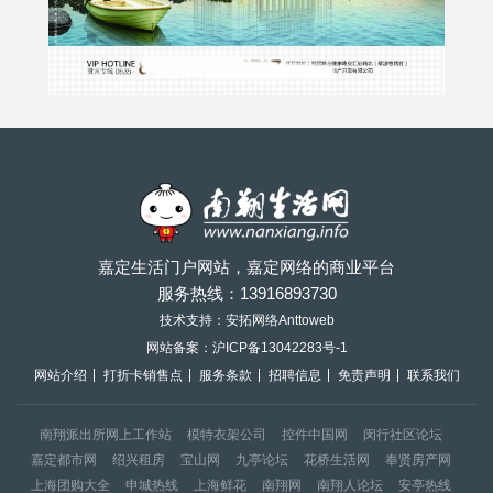
嘉定生活门户网站，嘉定网络的商业平台
服务热线：
13916893730
技术支持：安拓网络Anttoweb
网站备案：
沪ICP备13042283号-1
网站介绍
打折卡销售点
服务条款
招聘信息
免责声明
联系我们
南翔派出所网上工作站
模特衣架公司
控件中国网
闵行社区论坛
嘉定都市网
绍兴租房
宝山网
九亭论坛
花桥生活网
奉贤房产网
上海团购大全
申城热线
上海鲜花
南翔网
南翔人论坛
安亭热线