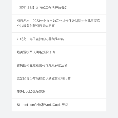
【聚变计划】参与式工作坊开放报名
项目发布｜2023年北京市妇联公益伙伴计划暨妇女儿童家庭
公益服务创新项目征集启事
汪明亮：电子监控的犯罪预防功能
最美退役军人网络投票活动
古猗园荷花睡莲展荷花九景评选活动
嘉定区青少年法律知识新媒体竞答比赛
澳洲klook0元游澳洲
Student.com学旅家WorldCup世界杯