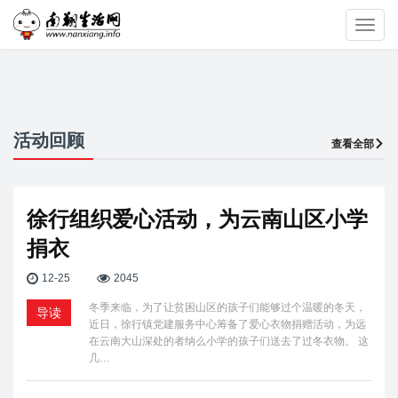
Toggl
navig
活动回顾
查看全部
徐行组织爱心活动，为云南山区小学
捐衣
12-25
2045
冬季来临，为了让贫困山区的孩子们能够过个温暖的冬天，
导读
近日，徐行镇党建服务中心筹备了爱心衣物捐赠活动，为远
在云南大山深处的者纳么小学的孩子们送去了过冬衣物。 这
几…