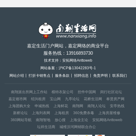
嘉定生活门户网站，嘉定网络的商业平台
服务热线：
13916893730
技术支持：安拓网络Anttoweb
网站备案：
沪ICP备13042283号-1
网站介绍
打折卡销售点
服务条款
招聘信息
免责声明
联系我们
南翔派出所网上工作站
模特衣架公司
控件中国网
闵行社区论坛
嘉定都市网
绍兴租房
宝山网
九亭论坛
花桥生活网
奉贤房产网
上海团购大全
申城热线
上海鲜花
南翔网
南翔人论坛
安亭热线
新桥论坛
上海列表网
上海租房
360免费杀毒
上海房屋维修
360网站导航
南翔智地
放心搜
上海业主论
安拓网络Anttoweb
坛祥生活商
城维沃珂网销联合办公