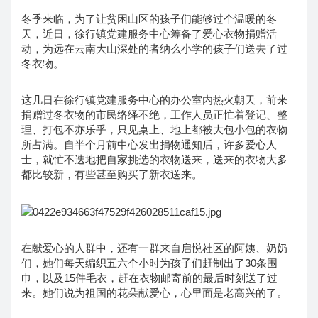
冬季来临，为了让贫困山区的孩子们能够过个温暖的冬
天，近日，徐行镇党建服务中心筹备了爱心衣物捐赠活
动，为远在云南大山深处的者纳么小学的孩子们送去了过
冬衣物。
这几日在徐行镇党建服务中心的办公室内热火朝天，前来
捐赠过冬衣物的市民络绎不绝，工作人员正忙着登记、整
理、打包不亦乐乎，只见桌上、地上都被大包小包的衣物
所占满。自半个月前中心发出捐物通知后，许多爱心人
士，就忙不迭地把自家挑选的衣物送来，送来的衣物大多
都比较新，有些甚至购买了新衣送来。
在献爱心的人群中，还有一群来自启悦社区的阿姨、奶奶
们，她们每天编织五六个小时为孩子们赶制出了30条围
巾，以及15件毛衣，赶在衣物邮寄前的最后时刻送了过
来。她们说为祖国的花朵献爱心，心里面是老高兴的了。