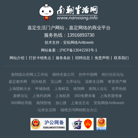
嘉定生活门户网站，嘉定网络的商业平台
服务热线：
13916893730
技术支持：安拓网络Anttoweb
网站备案：
沪ICP备13042283号-1
网站介绍
打折卡销售点
服务条款
招聘信息
免责声明
联系我们
南翔派出所网上工作站
模特衣架公司
控件中国网
闵行社区论坛
嘉定都市网
绍兴租房
宝山网
九亭论坛
花桥生活网
奉贤房产网
上海团购大全
申城热线
上海鲜花
南翔网
南翔人论坛
安亭热线
新桥论坛
上海列表网
上海租房
360免费杀毒
上海房屋维修
360网站导航
南翔智地
放心搜
上海业主论
安拓网络Anttoweb
坛祥生活商
城维沃珂网销联合办公