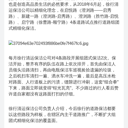
也是创造高品质生活的必然要求，从2018年6月起，徐行清
运保洁公司以精细化理念，在启悦路（澄浏路——启秀
路）、新建一路（澄浏路-启秀路）、澄浏路（胜竹路-启悦
路）、启宁路（徐曹路-顺宁路）4条道路试点推行道路组团
式精细化保洁。
每月徐行清运保洁公司对4条路段开展组团式保洁2次。保
洁开始，整齐有序的队伍在路上依次排开，首先由保洁人
员领头沿路清扫，再由电瓶保洁车巡视捡拾遗漏的垃圾，
之后机扫车清扫一遍、洒水车冲洗一遍，最后是高压水枪
对路面、人行道板上的污渍，缝隙进行冲刷，这套“组合拳”
下来，路面立即就变得“锃光瓦亮”。不少路过的行人看后赞
许道自家都没有这路面打扫的仔细。
徐行清运保洁公司负责人介绍，今后徐行的道路保洁都要
以这些路段为样板，在辖区内主干道路推广，不断扩大组
团式精细化保洁的覆盖面。