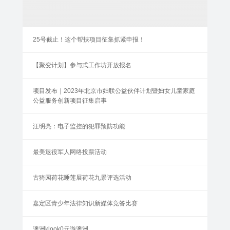
25号截止！这个帮扶项目征集抓紧申报！
【聚变计划】参与式工作坊开放报名
项目发布｜2023年北京市妇联公益伙伴计划暨妇女儿童家庭
公益服务创新项目征集启事
汪明亮：电子监控的犯罪预防功能
最美退役军人网络投票活动
古猗园荷花睡莲展荷花九景评选活动
嘉定区青少年法律知识新媒体竞答比赛
澳洲klook0元游澳洲