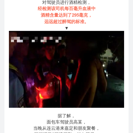
对驾驶员进行酒精检测，
经检测该司机每百毫升血液中
酒精含量达到了295毫克，
远远超过醉驾的标准。
▼
据了解，
面包车驾驶员高某，
当晚从连云港来嘉定和朋友聚餐，