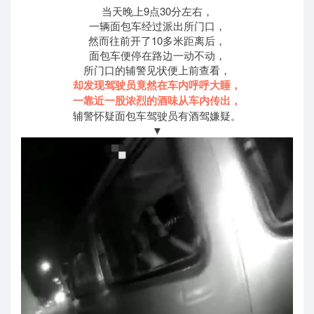
当天晚上9点30分左右，
一辆面包车经过派出所门口，
然而往前开了10多米距离后，
面包车便停在路边一动不动，
所门口的辅警见状便上前查看，
却发现驾驶员竟然在车内呼呼大睡，
一靠近一股浓烈的酒味从车内传出，
辅警怀疑面包车驾驶员有酒驾嫌疑。
▼