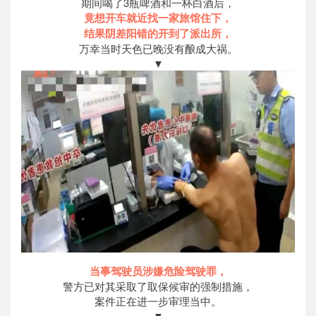
期间喝了3瓶啤酒和一杯白酒后，
竟想开车就近找一家旅馆住下，
结果阴差阳错的开到了派出所，
万幸当时天色已晚没有酿成大祸。
▼
当事驾驶员涉嫌危险驾驶罪，
警方已对其采取了取保候审的强制措施，
案件正在进一步审理当中。
▼