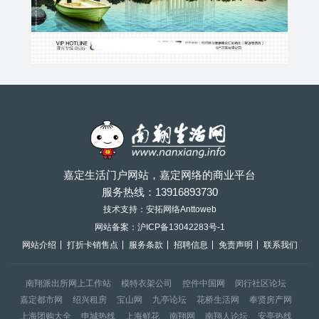
嘉定生活门户网站，嘉定网络的商业平台
服务热线：
13916893730
技术支持：安拓网络Anttoweb
网站备案：
沪ICP备13042283号-1
网站介绍
打折卡销售点
服务条款
招聘信息
免责声明
联系我们
南翔派出所网上工作站
模特衣架公司
控件中国网
闵行社区论坛
嘉定都市网
绍兴租房
宝山网
九亭论坛
花桥生活网
奉贤房产网
上海团购大全
申城热线
上海鲜花
南翔网
南翔人论坛
安亭热线