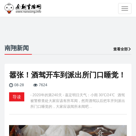
Toggl
navig
南翔新闻
查看全部
嚣张！酒驾开车到派出所门口睡觉！
08-28
7624
- 2020年的第240天 - 嘉定明日天气：小雨 30℃/24℃ 酒驾
导读
被警察查处大家应该有所耳闻，然而酒驾以后把车开到派出
所门口睡觉的，大家应该闻所未闻吧…