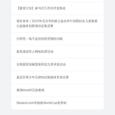
【聚变计划】参与式工作坊开放报名
项目发布｜2023年北京市妇联公益伙伴计划暨妇女儿童家庭
公益服务创新项目征集启事
汪明亮：电子监控的犯罪预防功能
最美退役军人网络投票活动
古猗园荷花睡莲展荷花九景评选活动
嘉定区青少年法律知识新媒体竞答比赛
澳洲klook0元游澳洲
Student.com学旅家WorldCup世界杯