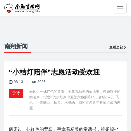
Toggl
navig
南翔新闻
查看全部
“小桔灯陪伴”志愿活动受欢迎
08-13
3086
病床边一抹红色的背影，手拿着精美的童话书，抑扬顿挫的
导读
朗读声，“沙沙”的折纸声中五颜六色的彩纸，变成小花、飞
机、小青蛙……这是北水湾幼儿园的五名青年教师组成的志
愿…
病床边一抹红色的背影，手拿着精美的童话书，抑扬顿挫