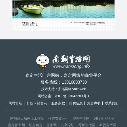
嘉定生活门户网站，嘉定网络的商业平台
服务热线：
13916893730
技术支持：安拓网络Anttoweb
网站备案：
沪ICP备13042283号-1
网站介绍
打折卡销售点
服务条款
招聘信息
免责声明
联系我们
南翔派出所网上工作站
模特衣架公司
控件中国网
闵行社区论坛
嘉定都市网
绍兴租房
宝山网
九亭论坛
花桥生活网
奉贤房产网