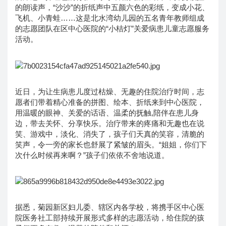
的朗读声，“沙沙”的折纸声中五颜六色的彩纸，变成小花、
飞机、小青蛙……这是北水湾幼儿园的五名青年教师组成
的志愿团队在区中心医院的“小桔灯”关爱病患儿童志愿服务
活动。
近日，为让生病患儿度过枯燥、无趣的住院治疗时间，志
愿者们带着精心准备的拼图、绘本、折纸来到中心医院，
用温暖的眼神、关爱的话语、温柔的抚触,陪伴在患儿身
边，带去关怀、分享快乐。治疗带来的疼痛和无趣也在说
笑、游戏中，淡化、消失了，孩子们天真的笑容，清脆的
笑声，令一旁的家长也舒展了紧皱的眉头。“姐姐，你们下
次什么时候再来啊？”孩子们依依不舍地说道。
据悉，菊园新区妇儿委、辖区内各学校，将携手区中心医
院医务社工部持续开展形式多样的志愿活动，给住院的孩