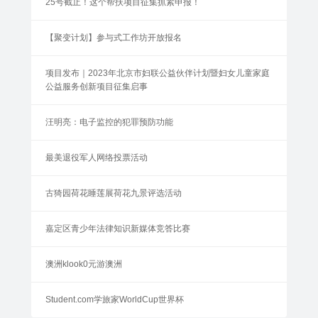
25号截止！这个帮扶项目征集抓紧申报！
【聚变计划】参与式工作坊开放报名
项目发布｜2023年北京市妇联公益伙伴计划暨妇女儿童家庭
公益服务创新项目征集启事
汪明亮：电子监控的犯罪预防功能
最美退役军人网络投票活动
古猗园荷花睡莲展荷花九景评选活动
嘉定区青少年法律知识新媒体竞答比赛
澳洲klook0元游澳洲
Student.com学旅家WorldCup世界杯