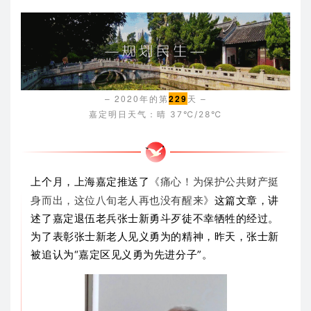
– 2020年的第
229
天 –
嘉定明日天气：
晴 37℃/28℃
上个月，上海嘉定推送了
《痛心！
为保护公共财产挺
身而出，这位八旬老人再也没有醒来》
这篇文章，讲
述了嘉定退伍老兵张士新勇斗歹徒不幸牺牲的经过。
为了表彰张士新老人见义勇为的精神，昨天，张士新
被追认为“嘉定区见义勇为先进分子”。