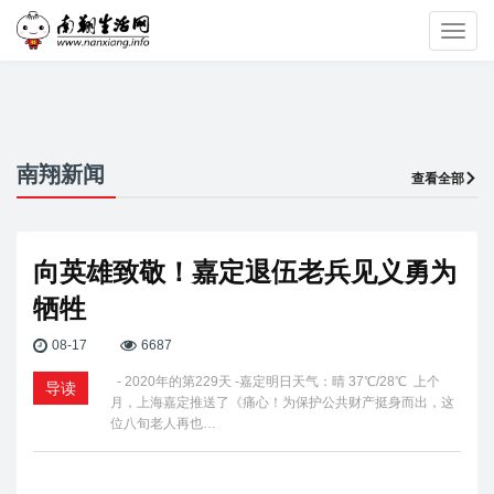
Toggl
navig
南翔新闻
查看全部
向英雄致敬！嘉定退伍老兵见义勇为
牺牲
08-17
6687
- 2020年的第229天 -嘉定明日天气：晴 37℃/28℃ 上个
导读
月，上海嘉定推送了《痛心！为保护公共财产挺身而出，这
位八旬老人再也…