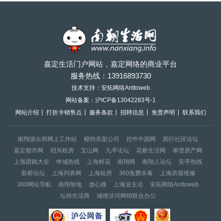
嘉定生活门户网站，嘉定网络的商业平台
服务热线：
13916893730
技术支持：安拓网络Anttoweb
网站备案：
沪ICP备13042283号-1
网站介绍
打折卡销售点
服务条款
招聘信息
免责声明
联系我们
南翔派出所网上工作站
模特衣架公司
控件中国网
闵行社区论坛
嘉定都市网
绍兴租房
宝山网
九亭论坛
花桥生活网
奉贤房产网
上海团购大全
申城热线
上海鲜花
南翔网
南翔人论坛
安亭热线
新桥论坛
上海列表网
上海租房
360免费杀毒
上海房屋维修
360网站导航
南翔智地
放心搜
上海业主论
安拓网络Anttoweb
坛祥生活商
城维沃珂网销联合办公