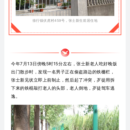
徐行镇伏虎村459号，张士新
生
前居住地
今年7月13日傍晚5时15分左右，张士新老人吃好晚饭
出门散步时，发现一名男子正在偷盗路边的铁栅栏，
张士新见状立即上前制止，然后起了冲突，歹徒用拆
下来的铁棍敲打老人的头部，老人倒地，歹徒驾车逃
逸。