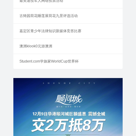
最美退役军人网络投票活动
古猗园荷花睡莲展荷花九景评选活动
嘉定区青少年法律知识新媒体竞答比赛
澳洲klook0元游澳洲
Student.com学旅家WorldCup世界杯