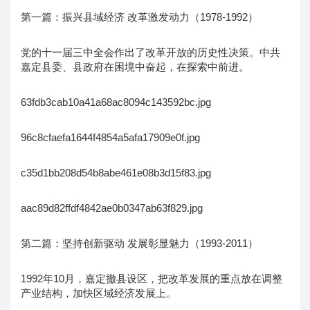
第一篇：振兴县域经济 改革激发动力（1978-1992）
党的十一届三中全会作出了改革开放的历史性决策。中共
嘉定县委、县政府在困境中奋起，在探索中前进。
63fdb3cab10a41a68ac8094c143592bc.jpg
96c8cfaefa1644f4854a5afa17909e0f.jpg
c35d1bb208d54b8abe461e08b3d15f83.jpg
aac89d82ffdf4842ae0b0347ab63f829.jpg
第二篇：坚持创新驱动 发展彰显魅力（1993-2011）
1992年10月，嘉定撤县设区，把改革发展的重点放在调整
产业结构，加快区域经济发展上。