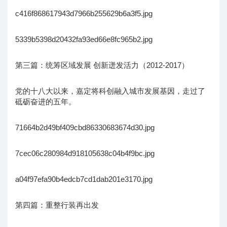
c416f868617943d7966b255629b6a3f5.jpg
5339b5398d20432fa93ed66e8fc965b2.jpg
第三篇：统筹区域发展 创新迸发活力（2012-2017）
党的十八大以来，嘉定将科创融入城市发展基因，走过了
砥砺奋进的五年。
71664b2d49bf409cbd86330683674d30.jpg
7cec06c280984d918105638c04b4f9bc.jpg
a04f97efa90b4edcb7cd1dab201e3170.jpg
第四篇：重整行装再出发