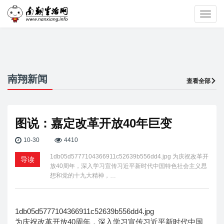
Toggl
navig
南翔新闻
查看全部
图说：嘉定改革开放40年巨变
10-30
4410
1db05d5777104366911c52639b556dd4.jpg 为庆祝改革开
导读
放40周年，深入学习宣传习近平新时代中国特色社会主义思
想和党的十九大精神，…
1db05d5777104366911c52639b556dd4.jpg
为庆祝改革开放40周年，深入学习宣传习近平新时代中国