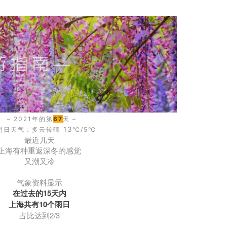
– 2021年的第
67
天 –
13
明日天气：多云转晴
℃/5
℃
最近几天
上海有种重返深冬的感觉
又潮又冷
气象资料显示
在过去的15天内
上海共有10个雨日
占比达到2/3