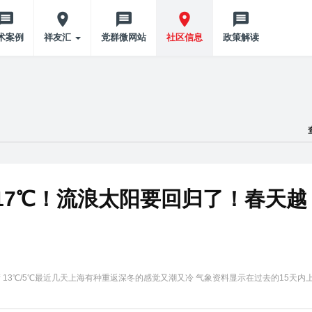
术案例
祥友汇
党群微网站
社区信息
政策解读
17℃！流浪太阳要回归了！春天越
转晴 13℃/5℃最近几天上海有种重返深冬的感觉又潮又冷 气象资料显示在过去的15天内