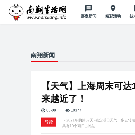
嘉定新闻
精彩活动
技
南翔新闻
【天气】上海周末可达
来越近了！
03-09
10377
- 2021年的第67天 -嘉定明日天气：多云
导读
共有10个雨日占比达…