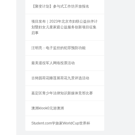
【聚变计划】参与式工作坊开放报名
项目发布｜2023年北京市妇联公益伙伴计
划暨妇女儿童家庭公益服务创新项目征集
启事
汪明亮：电子监控的犯罪预防功能
最美退役军人网络投票活动
古猗园荷花睡莲展荷花九景评选活动
嘉定区青少年法律知识新媒体竞答比赛
澳洲klook0元游澳洲
Student.com学旅家WorldCup世界杯