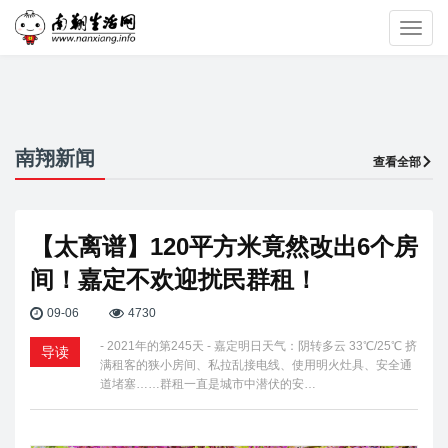
Toggl
navig
南翔新闻
查看全部
【太离谱】120平方米竟然改出6个房
间！嘉定不欢迎扰民群租！
09-06
4730
- 2021年的第245天 - 嘉定明日天气：阴转多云 33℃/25℃ 挤
导读
满租客的狭小房间、私拉乱接电线、使用明火灶具、安全通
道堵塞……群租一直是城市中潜伏的安…