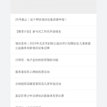
25号截止！这个帮扶项目征集抓紧申报！
【聚变计划】参与式工作坊开放报名
项目发布｜2023年北京市妇联公益伙伴计划暨妇女儿童家庭
公益服务创新项目征集启事
汪明亮：电子监控的犯罪预防功能
最美退役军人网络投票活动
古猗园荷花睡莲展荷花九景评选活动
嘉定区青少年法律知识新媒体竞答比赛