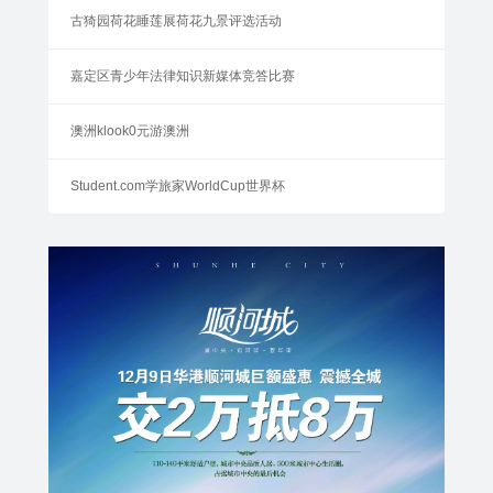
古猗园荷花睡莲展荷花九景评选活动
嘉定区青少年法律知识新媒体竞答比赛
澳洲klook0元游澳洲
Student.com学旅家WorldCup世界杯