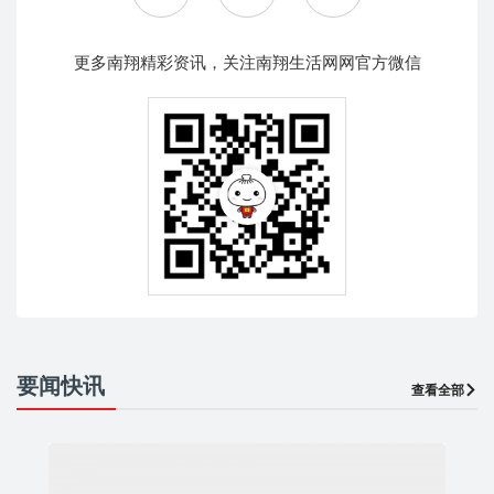
更多南翔精彩资讯，关注南翔生活网网官方微信
要闻快讯
查看全部