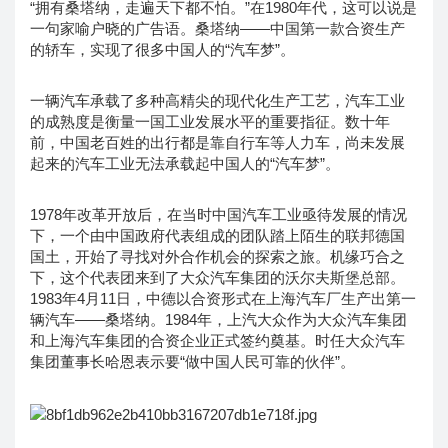
“拥有桑塔纳，走遍天下都不怕。”在1980年代，这可以说是
一句家喻户晓的广告语。桑塔纳——中国第一款合资生产
的轿车，实现了很多中国人的“汽车梦”。
一辆汽车承载了多种高精尖的现代化生产工艺，汽车工业
的成熟度是衡量一国工业发展水平的重要指征。数十年
前，中国老百姓的出行都是靠自行车等人力车，尚未发展
起来的汽车工业无法承载起中国人的“汽车梦”。
1978年改革开放后，在当时中国汽车工业亟待发展的情况
下，一个由中国政府代表组成的团队踏上陌生的联邦德国
国土，开始了寻找对外合作机会的探索之旅。机缘巧合之
下，这个代表团来到了大众汽车集团的沃尔夫斯堡总部。
1983年4月11日，中德以合资形式在上海汽车厂生产出第一
辆汽车——桑塔纳。1984年，上汽大众作为大众汽车集团
和上海汽车集团的合资企业正式签约奠基。时任大众汽车
集团董事长哈恩表示要“做中国人民可靠的伙伴”。