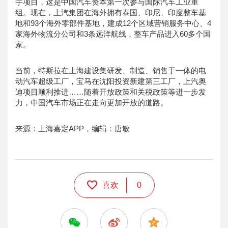
宇项目，这是中国汽车资本第一次参与国际汽车工业重
组。现在，上汽集团在海外拥有泰国、印尼、印度整车基
地和93个海外零部件基地，建成12个区域营销服务中心、4
家海外物流分公司和3条远洋航线，整车产品进入60多个国
家。
当前，特斯拉在上海建设集研发、制造、销售于一体的电
动汽车超级工厂，宝马在沈阳投资新建第三工厂，上汽奥
迪项目顺利推进……随着开放政策和关税政策等进一步发
力，中国汽车市场正在走向更加开放的道路。
来源：上海嘉定APP，编辑：唐敏
喜欢
0