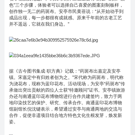
色”三个步骤，体验者可以选择自己喜爱的图案刻制板样，
创作独一无二的药斑布。安亭市民黄蓓说：“从开始动手到
成品出现，每一步都很有成就感。原来千年前的古老工艺
并不遥远，它就在我们身边。”
据《古今图书集成·职方典》记载：“药斑布出嘉定及安亭
镇。宋嘉定中有归姓者创为之。”宋代称为药斑布，明代称
为浇花布，现称为蓝印花布。活动现场，为安亭“药斑布”传
承做出突出贡献的四位人士获“特邀顾问”证书。安亭镇旅游
办还与南通蓝印花布博物馆进行合作共建签约，致力于两
地印染技艺的保护、研究、传承合作。南通蓝印花布博物
馆副馆长倪沈键表示，希望通过安亭与南通两地的交流与
合作，促使非遗项目结合地方特色文化生根发芽，焕发新
姿。