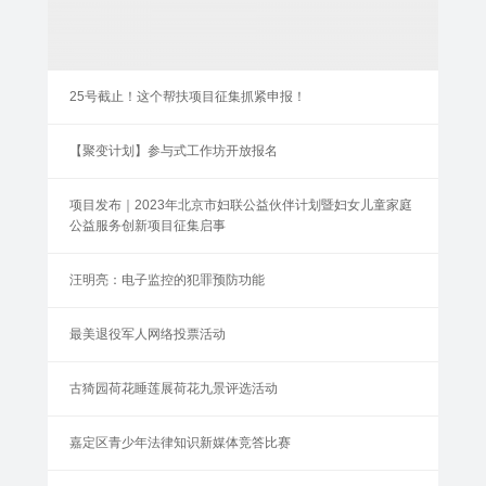
25号截止！这个帮扶项目征集抓紧申报！
【聚变计划】参与式工作坊开放报名
项目发布｜2023年北京市妇联公益伙伴计划暨妇女儿童家庭
公益服务创新项目征集启事
汪明亮：电子监控的犯罪预防功能
最美退役军人网络投票活动
古猗园荷花睡莲展荷花九景评选活动
嘉定区青少年法律知识新媒体竞答比赛