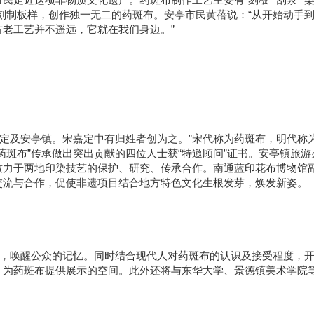
刻制板样，创作独一无二的药斑布。安亭市民黄蓓说：“从开始动手
老工艺并不遥远，它就在我们身边。”
嘉定及安亭镇。宋嘉定中有归姓者创为之。”宋代称为药斑布，明代称
药斑布”传承做出突出贡献的四位人士获“特邀顾问”证书。安亭镇旅游
致力于两地印染技艺的保护、研究、传承合作。南通蓝印花布博物馆
交流与合作，促使非遗项目结合地方特色文化生根发芽，焕发新姿。
”，唤醒公众的记忆。同时结合现代人对药斑布的认识及接受程度，
，为药斑布提供展示的空间。此外还将与东华大学、景德镇美术学院