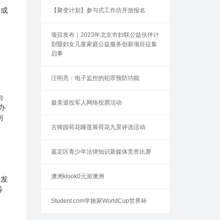
到成
【聚变计划】参与式工作坊开放报名
项目发布｜2023年北京市妇联公益伙伴计
划暨妇女儿童家庭公益服务创新项目征集
启事
汪明亮：电子监控的犯罪预防功能
为
最美退役军人网络投票活动
办
副
古猗园荷花睡莲展荷花九景评选活动
嘉定区青少年法律知识新媒体竞答比赛
澳洲klook0元游澳洲
开发
等
Student.com学旅家WorldCup世界杯