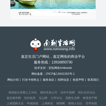
嘉定生活门户网站，嘉定网络的商业平台
服务热线：
13916893730
技术支持：安拓网络Anttoweb
网站备案：
沪ICP备13042283号-1
网站介绍
打折卡销售点
服务条款
招聘信息
免责声明
联系我们
南翔派出所网上工作站
模特衣架公司
控件中国网
闵行社区论坛
嘉定都市网
绍兴租房
宝山网
九亭论坛
花桥生活网
奉贤房产网
上海团购大全
申城热线
上海鲜花
南翔网
南翔人论坛
安亭热线