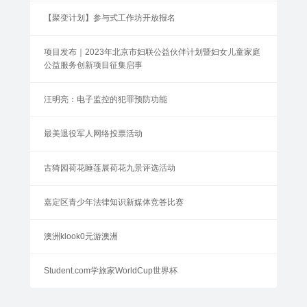
【聚变计划】参与式工作坊开放报名
项目发布｜2023年北京市妇联公益伙伴计划暨妇女儿童家庭
公益服务创新项目征集启事
汪明亮：电子监控的犯罪预防功能
最美退役军人网络投票活动
古猗园荷花睡莲展荷花九景评选活动
嘉定区青少年法律知识新媒体竞答比赛
澳洲klook0元游澳洲
Student.com学旅家WorldCup世界杯