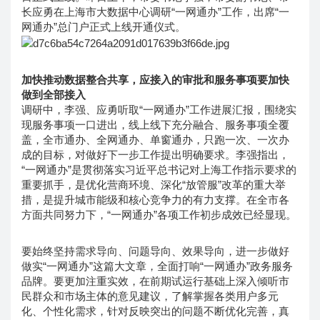
长应勇在上海市大数据中心调研“一网通办”工作，出席“一
网通办”总门户正式上线开通仪式。
加快推动数据整合共享，应接入的审批和服务事项要加快
做到全部接入
调研中，李强、应勇听取“一网通办”工作进展汇报，围绕实
现服务事项一口进出，线上线下充分融合、服务事项全覆
盖，全市通办、全网通办、单窗通办，只跑一次、一次办
成的目标，对做好下一步工作提出明确要求。李强指出，
“一网通办”是贯彻落实习近平总书记对上海工作指示要求的
重要抓手，是优化营商环境、深化“放管服”改革的重大举
措，是提升城市能级和核心竞争力的有力支撑。在全市各
方面共同努力下，“一网通办”各项工作初步成效已经显现。
要始终坚持需求导向、问题导向、效果导向，进一步做好
做实“一网通办”这篇大文章，全面打响“一网通办”政务服务
品牌。要更加注重实效，在前期试运行基础上深入倾听市
民群众和市场主体的意见建议，了解掌握各类用户多元
化、个性化需求，针对反映突出的问题不断优化完善，真