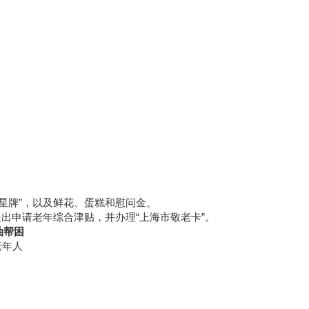
寿星牌”，以及鲜花、蛋糕和慰问金。
提出申请老年综合津贴，并办理“上海市敬老卡”。
油帮困
老年人