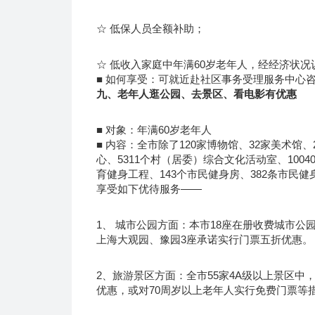
☆ 低保人员全额补助；
☆ 低收入家庭中年满60岁老年人，经经济状况
■ 如何享受：可就近赴社区事务受理服务中心
九、老年人逛公园、去景区、看电影有优惠
■ 对象：年满60岁老年人
■ 内容：全市除了120家博物馆、32家美术馆
心、5311个村（居委）综合文化活动室、1004
育健身工程、143个市民健身房、382条市民
享受如下优待服务——
1、 城市公园方面：本市18座在册收费城市公
上海大观园、豫园3座承诺实行门票五折优惠。
2、旅游景区方面：全市55家4A级以上景区中，
优惠，或对70周岁以上老年人实行免费门票等