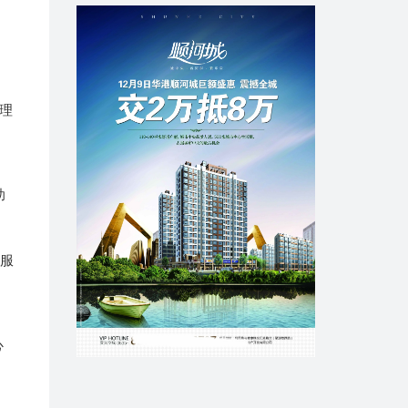
理
助
护服
心