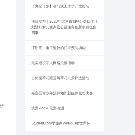
【聚变计划】参与式工作坊开放报名
项目发布｜2023年北京市妇联公益伙伴计
划暨妇女儿童家庭公益服务创新项目征集
启事
汪明亮：电子监控的犯罪预防功能
。
最美退役军人网络投票活动
古猗园荷花睡莲展荷花九景评选活动
嘉定区青少年法律知识新媒体竞答比赛
”
澳洲klook0元游澳洲
Student.com学旅家WorldCup世界杯