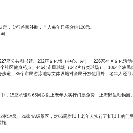
认定，实行差额补助，个人每年只需缴纳120元。
咨询。
、227座公共图书馆、232座文化馆（中心、站）、226家社区文化活动
0个社区健身苑点、446处市民球场（942片各类球场）、1064个农民
健身步道、35个市民游泳池等文体设施对全民开放使用外，老年人还可
园中，15座承诺对65周岁以上老年人实行门票免费，上海野生动物园
2家5A级、26家4A级景区，对65周岁以上老年人实行五折以上的门
措施。