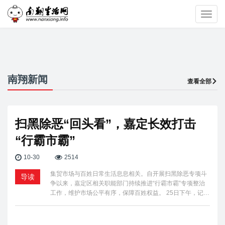
Toggl
navig
南翔新闻
查看全部
扫黑除恶“回头看”，嘉定长效打击
“行霸市霸”
10-30
2514
集贸市场与百姓日常生活息息相关。自开展扫黑除恶专项斗
导读
争以来，嘉定区相关职能部门持续推进“行霸市霸”专项整治
工作，维护市场公平有序，保障百姓权益。 25日下午，记…