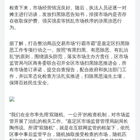
检查下来，市场经营情况良好。随后，执法人员还逐一对
摊主进行访谈，发放扫黑除恶告知书，排摸市场内是否存
在收取保护费、强买强卖等扰乱市场秩序的涉黑涉恶行
为。
据了解，打击整治商品交易市场“行霸市霸”是嘉定区扫黑除
恶工作专项行动之一。按照“有黑扫黑、有恶除恶、有乱治
乱”的原则，围绕源头防范，落实市场主办方责任，区市场
监管局与区商务委联合召开全区市场扫黑除恶推进会，所
有市场签订承诺，提交自查报告，配合政府和执法部门工
作，并以常态化检查方法扎实推进，扫除黑恶滋生土壤，
保障百姓民生安全。
“我们在全市率先用‘双随机、一公开’的检查机制，对市场监
管开展了治乱的相关工作。”嘉定区市场监督管理局副局长
陶伟说。所谓“双随机”，就是在互联网监管的框架下，依托
区事中事后监管平台，随机抽取接受检查的市场，随机匹