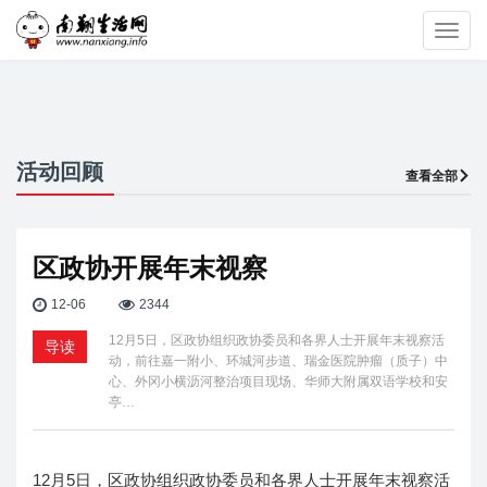
Toggl
navig
活动回顾
查看全部
区政协开展年末视察
12-06
2344
12月5日，区政协组织政协委员和各界人士开展年末视察活
导读
动，前往嘉一附小、环城河步道、瑞金医院肿瘤（质子）中
心、外冈小横沥河整治项目现场、华师大附属双语学校和安
亭…
12月5日，区政协组织政协委员和各界人士开展年末视察活