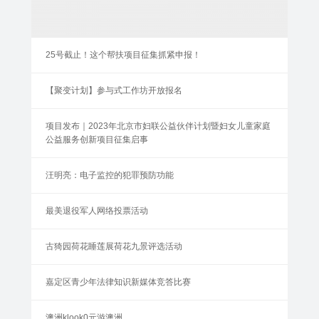
25号截止！这个帮扶项目征集抓紧申报！
【聚变计划】参与式工作坊开放报名
项目发布｜2023年北京市妇联公益伙伴计划暨妇女儿童家庭
公益服务创新项目征集启事
汪明亮：电子监控的犯罪预防功能
最美退役军人网络投票活动
古猗园荷花睡莲展荷花九景评选活动
嘉定区青少年法律知识新媒体竞答比赛
澳洲klook0元游澳洲