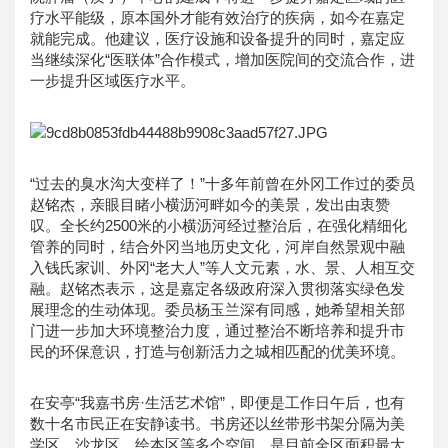
疗水平能级，原本国外才能有效治疗的疾病，如今在嘉定
就能完成。他建议，医疗设施和设备提升的同时，嘉定应
当继续深化“医联体”合作模式，增加医院间的交流合作，进
一步提升区域医疗水平。
“过去的臭水沟大变样了！”十多年前曾在外冈工作过的委员
赵铭杰，亲眼目睹小横沥河畔如今的美景，发出由衷赞
叹。全长约2500米的小横沥河经过整治后，在强化精细化
管养的同时，结合外冈当地历史文化，河岸自然景观中融
入钱氏家训、外冈“老大人”等人文元素，水、景、人相互交
融。赵铭杰表示，这是嘉定各级政府深入贯彻落实绿色发
展理念的生动体现。委员杨玉兰深有同感，她希望相关部
门进一步加大环境整治力度，通过整治不断培养和提升市
民的环保意识，打造与创新活力之城相匹配的优美环境。
在安亭“我嘉书房·生活艺术馆”，即便是工作日午后，也有
数十名市民正在安静读书。书房还以丝带形书架分隔为美
学区、沙龙区、绘本区等多个空间，是目前全区面积最大