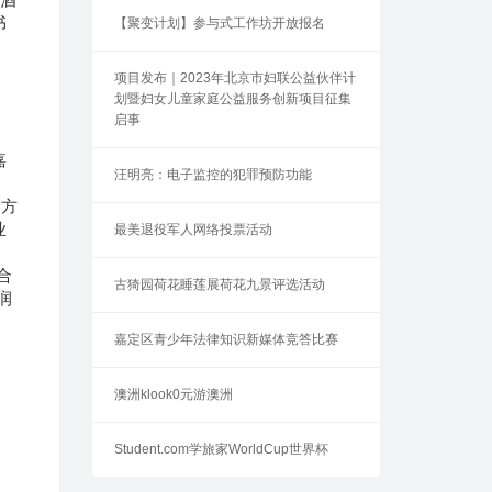
书
【聚变计划】参与式工作坊开放报名
项目发布｜2023年北京市妇联公益伙伴计
划暨妇女儿童家庭公益服务创新项目征集
启事
嘉
汪明亮：电子监控的犯罪预防功能
功
多方
业
最美退役军人网络投票活动
，
合
古猗园荷花睡莲展荷花九景评选活动
润
嘉定区青少年法律知识新媒体竞答比赛
澳洲klook0元游澳洲
，
Student.com学旅家WorldCup世界杯