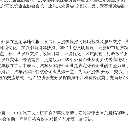
区外商投资企业协会会长、上汽大众党委书记张志勇，安亭镇党委副
大外资在嘉定落地生根，发展壮大提供良好的环境基础及服务支持，
商环境优化、加强创新引导扶持、加强生态文明建设、完善城市配套
重点目标，从发展支持，政策引导，环境优化，区域配套，行政改革
，发展实体经济的需要，更是致力于吸引外资企业及更多优秀高端企
沈华棣在讲话中表示，汽车及零部件企业是嘉定外资企业的中坚力量
搭台，汽车及零部件核心企业共聚一堂，为大家提供“开放、交流、
值的交流形式。他希望协会充分发挥自身平台和资源优势，充当政企
代表——中国汽车人才研究会理事朱明荣，安波福亚太区总裁杨晓明
人徐治勤，罗兰贝格合伙人郑赟分别发表主题演讲。