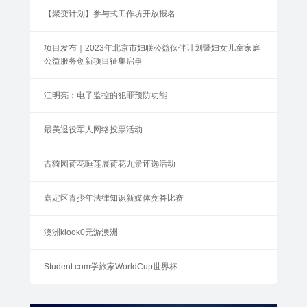
【聚变计划】参与式工作坊开放报名
项目发布｜2023年北京市妇联公益伙伴计划暨妇女儿童家庭
公益服务创新项目征集启事
汪明亮：电子监控的犯罪预防功能
最美退役军人网络投票活动
古猗园荷花睡莲展荷花九景评选活动
嘉定区青少年法律知识新媒体竞答比赛
澳洲klook0元游澳洲
Student.com学旅家WorldCup世界杯