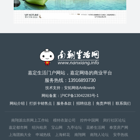
嘉定生活门户网站，嘉定网络的商业平台
服务热线：
13916893730
技术支持：安拓网络Anttoweb
网站备案：
沪ICP备13042283号-1
网站介绍
打折卡销售点
服务条款
招聘信息
免责声明
联系我们
南翔派出所网上工作站
模特衣架公司
控件中国网
闵行社区论坛
嘉定都市网
绍兴租房
宝山网
九亭论坛
花桥生活网
奉贤房产网
上海团购大全
申城热线
上海鲜花
南翔网
南翔人论坛
安亭热线