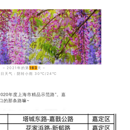
– 2021年的第
163
天 –
日天气：阴转小雨 30℃/24℃
2020年度上海市精品示范路”。嘉
口的那条路嘛~