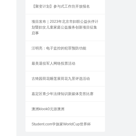
【聚变计划】参与式工作坊开放报名
项目发布｜2023年北京市妇联公益伙伴计
划暨妇女儿童家庭公益服务创新项目征集
启事
汪明亮：电子监控的犯罪预防功能
最美退役军人网络投票活动
古猗园荷花睡莲展荷花九景评选活动
嘉定区青少年法律知识新媒体竞答比赛
澳洲klook0元游澳洲
Student.com学旅家WorldCup世界杯