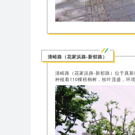
清峪路（花家浜路-新郁路）
清峪路（花家浜路-新郁路）位于真新
种植着110棵梧桐树，枝叶茂盛，环