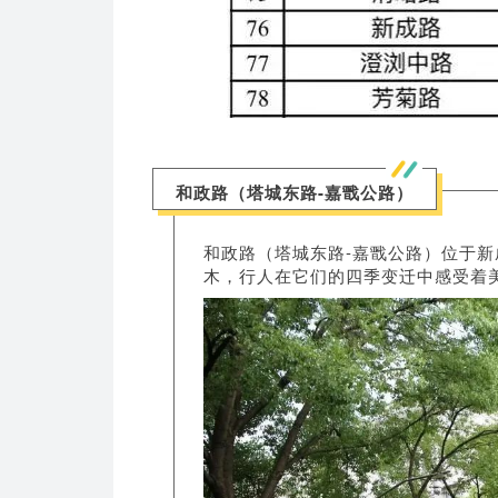
和政路（塔城东路-嘉戬公路）
和政路（塔城东路-嘉戬公路）位于新
木，行人在它们的四季变迁中感受着