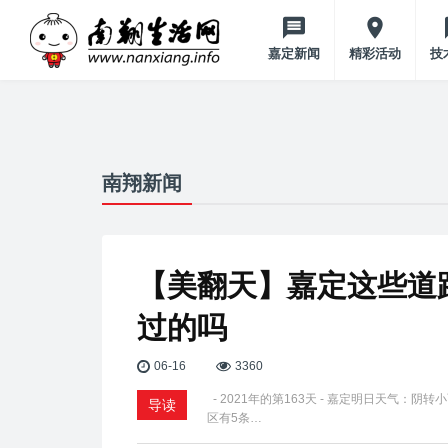
嘉定新闻
精彩活动
技
南翔新闻
【美翻天】嘉定这些道
过的吗
06-16
3360
- 2021年的第163天 - 嘉定明日天气：阴转
导读
区有5条…