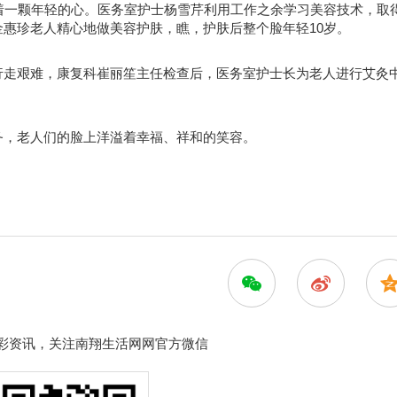
着一颗年轻的心。医务室护士杨雪芹利用工作之余学习美容技术，取
惠珍老人精心地做美容护肤，瞧，护肤后整个脸年轻10岁。
行走艰难，康复科崔丽笙主任检查后，医务室护士长为老人进行艾灸
。
务，老人们的脸上洋溢着幸福、祥和的笑容。
彩资讯，关注南翔生活网网官方微信