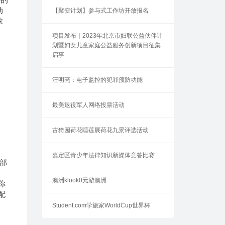
动
【聚变计划】参与式工作坊开放报名
浓
项目发布｜2023年北京市妇联公益伙伴计
划暨妇女儿童家庭公益服务创新项目征集
启事
汪明亮：电子监控的犯罪预防功能
最美退役军人网络投票活动
古猗园荷花睡莲展荷花九景评选活动
嘉定区青少年法律知识新媒体竞答比赛
部
澳洲klook0元游澳洲
你
配
Student.com学旅家WorldCup世界杯