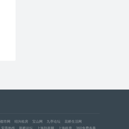
都市网
绍兴租房
宝山网
九亭论坛
花桥生活网
安亭热线
新桥论坛
上海列表网
上海租房
360免费杀毒