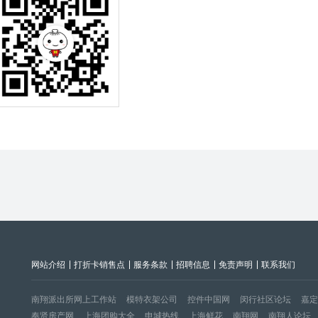
网站介绍
打折卡销售点
服务条款
招聘信息
免责声明
联系我们
南翔派出所网上工作站
模特衣架公司
控件中国网
闵行社区论坛
嘉定
奉贤房产网
上海团购大全
申城热线
上海鲜花
南翔网
南翔人论坛