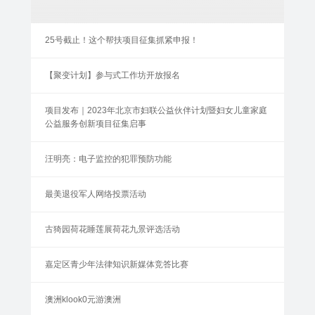
25号截止！这个帮扶项目征集抓紧申报！
【聚变计划】参与式工作坊开放报名
项目发布｜2023年北京市妇联公益伙伴计划暨妇女儿童家庭
公益服务创新项目征集启事
汪明亮：电子监控的犯罪预防功能
最美退役军人网络投票活动
古猗园荷花睡莲展荷花九景评选活动
嘉定区青少年法律知识新媒体竞答比赛
澳洲klook0元游澳洲