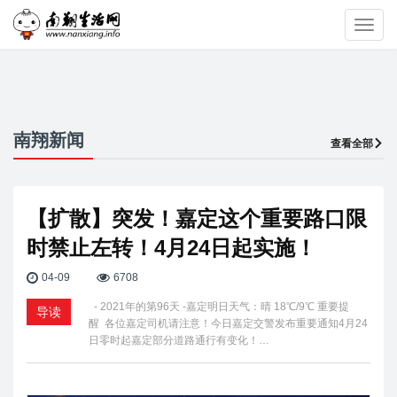
Toggl
navig
南翔新闻
查看全部
【扩散】突发！嘉定这个重要路口限
时禁止左转！4月24日起实施！
04-09
6708
- 2021年的第96天 -嘉定明日天气：晴 18℃/9℃ 重要提
导读
醒 各位嘉定司机请注意！今日嘉定交警发布重要通知4月24
日零时起嘉定部分道路通行有变化！…