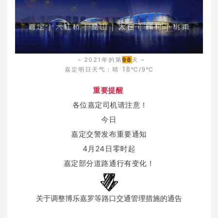
– 2021年的第
96
天 –
18
嘉定明日天气：
晴
℃/9℃
重要提醒
各位嘉定司机请注意！
今日
嘉定交警发布重要通知
4月24日零时起
嘉定部分道路通行有变化！
关于调整博乐嘉罗等路口交通管理措施的通告