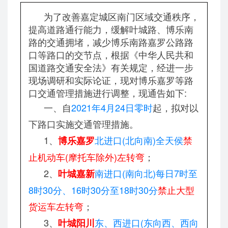
为了改善嘉定城区南门区域交通秩序，
提高道路通行能力，缓解叶城路、博乐南
路的交通拥堵，减少博乐南路嘉罗公路路
口等路口的交节点，根据《中华人民共和
国道路交通安全法》有关规定，经进一步
现场调研和实际论证，现对博乐嘉罗等路
口交通管理措施进行调整，现通告如下:
一、自
2021年4月24日零时
起，拟对以
下路口实施交通管理措施。
1、
北进口(北向南)全天侯
禁
博乐嘉罗
止机动车(摩托车除外)左转弯
；
2、
南进口(南向北)每日7时至
叶城嘉新
8时30分、16时30分至18时30分
禁止大型
货运车左转弯
；
3、
东、西进口(东向西、西向
叶城阳川