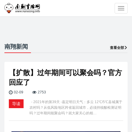
Toggl
navig
南翔新闻
查看全部
【扩散】过年期间可以聚会吗？官方
回应了
02-09
2753
- 2021年的第39天 -嘉定明日天气：多云 12℃/5℃县城属于
导读
农村吗？从低风险地区跨省返回城市，必须持核酸检测证明
吗？过年期间能聚会吗？就大家关心的相…