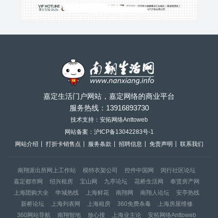
嘉定生活门户网站，嘉定网络的商业平台
服务热线：
13916893730
技术支持：安拓网络Anttoweb
网站备案：
沪ICP备13042283号-1
网站介绍
打折卡销售点
服务条款
招聘信息
免责声明
联系我们
南翔派出所网上工作站
模特衣架公司
控件中国网
闵行社区论坛
嘉定都市网
绍兴租房
宝山网
九亭论坛
花桥生活网
奉贤房产网
上海团购大全
申城热线
上海鲜花
南翔网
南翔人论坛
安亭热线
新桥论坛
上海列表网
上海租房
360免费杀毒
上海房屋维修
360网站导航
南翔智地
放心搜
上海业主论
安拓网络Anttoweb