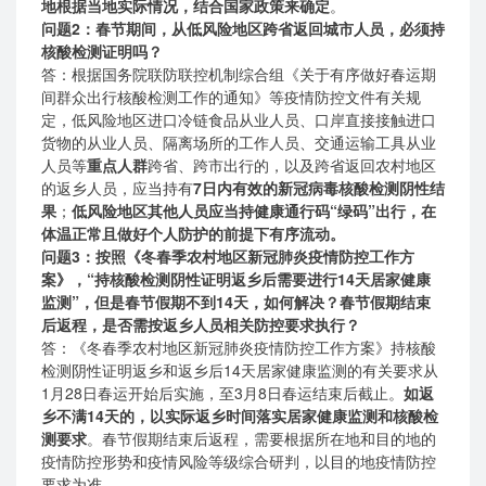
地根据当地实际情况，结合国家政策来确定
。
问题2：春节期间，从低风险地区跨省返回城市人员，必须持
核酸检测证明吗？
答：根据国务院联防联控机制综合组《关于有序做好春运期
间群众出行核酸检测工作的通知》等疫情防控文件有关规
定，低风险地区进口冷链食品从业人员、口岸直接接触进口
货物的从业人员、隔离场所的工作人员、交通运输工具从业
人员等
重点人群
跨省、跨市出行的，以及跨省返回农村地区
的返乡人员，应当持有
7日内有效的新冠病毒核酸检测阴性结
果
；
低风险地区其他人员应当持健康通行码“绿码”出行，在
体温正常且做好个人防护的前提下有序流动。
问题3：按照《冬春季农村地区新冠肺炎疫情防控工作方
案》，“持核酸检测阴性证明返乡后需要进行14天居家健康
监测”，但是春节假期不到14天，如何解决？春节假期结束
后返程，是否需按返乡人员相关防控要求执行？
答：《冬春季农村地区新冠肺炎疫情防控工作方案》持核酸
检测阴性证明返乡和返乡后14天居家健康监测的有关要求从
1月28日春运开始后实施，至3月8日春运结束后截止。
如返
乡不满14天的，以实际返乡时间落实居家健康监测和核酸检
测要求
。春节假期结束后返程，需要根据所在地和目的地的
疫情防控形势和疫情风险等级综合研判，以目的地疫情防控
要求为准。