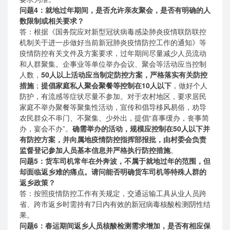
问题4：就地过年期间，是否允许亲友聚会，是否有明确的人
数限制或相关要求？
答：根据《国务院应对新型冠状病毒感染肺炎疫情联防联控
机制关于进一步做好当前新冠肺炎疫情防控工作的通知》等
疫情防控有关文件及方案要求，过年期间尽量减少人员流动
和人群聚集。企事业等单位举办会议、聚会等活动应当控制
人数，
50人以上活动应当制定防控方案，严格落实有关防控
措施
；
提倡家庭私人聚会聚餐等控制在10人以下
，做好个人
防护，有流感等症状尽量不参加。对于农村地区，要求居民
家庭不举办聚餐等聚集性活动，宣传和倡导移风易俗，劝导
农民群众不串门、不聚集、少外出，提倡“喜事缓办，丧事简
办，宴会不办”。
确需举办的活动，规模应控制在50人以下并
有防控方案，并向属地疫情防控指挥部报批，由村委会负责
监督登记参加人员基本信息并严格执行防控措施
。
问题5：货车司机常年在外奔波，不属于就地过年的范围，但
却面临返乡难的痛点。请问能否明确货车司机等特殊人群的
返乡政策？
答：按照疫情防控工作有关规定，交通运输工具从业人员跨
省、跨市返乡时需持有7日内有效的新冠病毒核酸检测阴性结
果。
问题6：春运期间返乡人员核酸检测需求增加，是否有相应保