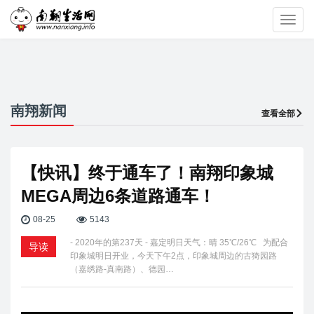
Toggl
navig
南翔新闻
查看全部
【快讯】终于通车了！南翔印象城
MEGA周边6条道路通车！
08-25
5143
- 2020年的第237天 - 嘉定明日天气：晴 35℃/26℃ 为配合
导读
印象城明日开业，今天下午2点，印象城周边的古猗园路
（嘉绣路-真南路）、德园…