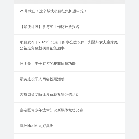
25号截止！这个帮扶项目征集抓紧申报！
【聚变计划】参与式工作坊开放报名
项目发布｜2023年北京市妇联公益伙伴计划暨妇女儿童家庭
公益服务创新项目征集启事
汪明亮：电子监控的犯罪预防功能
最美退役军人网络投票活动
古猗园荷花睡莲展荷花九景评选活动
嘉定区青少年法律知识新媒体竞答比赛
澳洲klook0元游澳洲