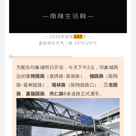
– 2020年的第
237
天 –
嘉定明日天气：晴 35℃/26℃
为配合印象城明日开业，今天下午2点，印象城周
边的
古猗园路
（嘉绣路-真南路）、
德园路
（陈翔
路-嘉树园路）、
瑞林路
（陈翔路路口）、
三老园
路
、
嘉隐园路
、
尚仁路
6条道路正式通车。