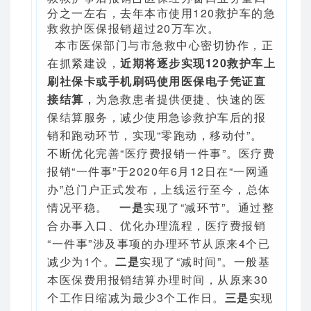
分之一左右，去年本市使用120救护车的急
救救护医保报销超过20万车次。
本市医保部门与市急救中心密切协作，正
在抓紧建设，
近期将逐步实现120救护车上
刷社保卡或手机刷码使用医保电子凭证直
接结算
，
为急救患者提供便捷、快速的医
保结算服务，减少使用急诊救护车后的报
销和跑动环节，实现“零跑动，移动付”。
不断优化完善“医疗费报销一件事”。医疗费
报销“一件事”于2020年6月12日在“一网通
办”总门户正式发布，上线运行至今，总体
情况平稳。
一是
实现了“减环节”。通过整
合办事入口、优化办理流程，医疗费报销
“一件事”涉及事项的办理环节从原来4个已
减少为1个。
二是
实现了“减时间”。一般基
本医保费用报销结算办理时间，从原来30
个工作日缩减为最少3个工作日。
三是
实现