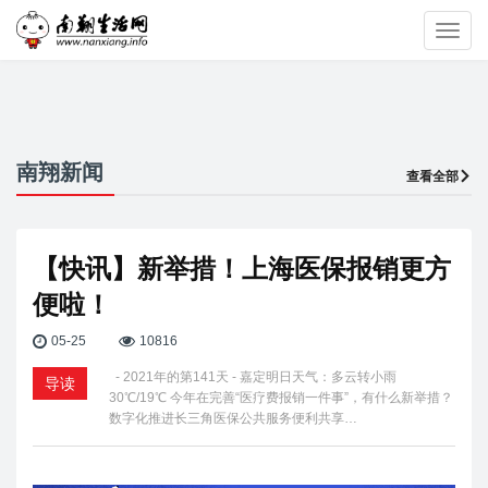
Toggl
navig
南翔新闻
查看全部
【快讯】新举措！上海医保报销更方
便啦！
05-25
10816
- 2021年的第141天 - 嘉定明日天气：多云转小雨
导读
30℃/19℃ 今年在完善“医疗费报销一件事”，有什么新举措？
数字化推进长三角医保公共服务便利共享…