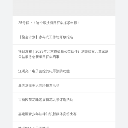
25号截止！这个帮扶项目征集抓紧申报！
【聚变计划】参与式工作坊开放报名
项目发布｜2023年北京市妇联公益伙伴计划暨妇女儿童家庭
公益服务创新项目征集启事
汪明亮：电子监控的犯罪预防功能
最美退役军人网络投票活动
古猗园荷花睡莲展荷花九景评选活动
嘉定区青少年法律知识新媒体竞答比赛