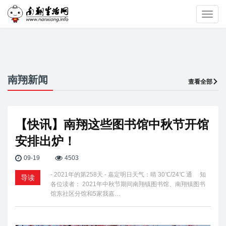
Toggl
navig
南翔新闻
查看全部
【快讯】南翔这些图书馆中秋节开馆
安排出炉！
09-19
4503
- 2021年的第258天 - 嘉定明日天气：晴 30℃/24℃ 通 知
导读
各位读者： 2021年中秋节期间南翔镇图书馆、南翔镇图书
馆东社区分馆和5家我嘉…