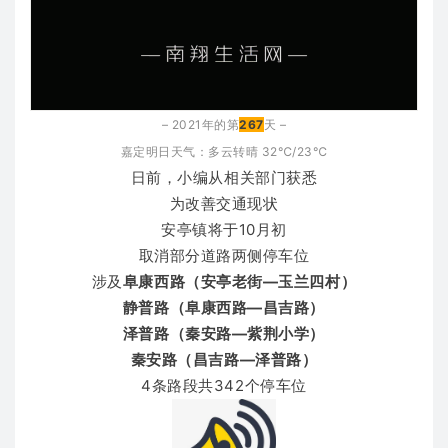
– 2021年的第
267
天 –
嘉定明日天气：多云转
晴 32℃/23℃
日前，小编从相关部门获悉
为改善交通现状
安亭镇将于10月初
取消部分道路两侧停车位
涉及
阜康西路（安亭老街—玉兰四村）
静普路（阜康西路—昌吉路）
泽普路（秦安路—紫荆小学）
秦安路（昌吉路—泽普路）
4条路段共342个停车位