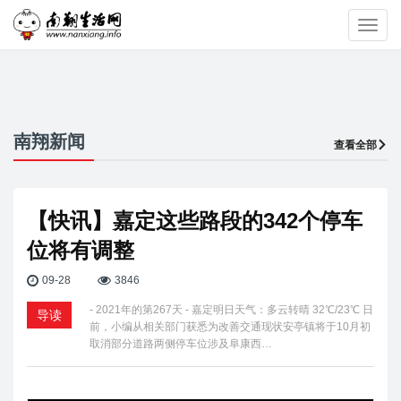
Toggl
navig
南翔新闻
查看全部
【快讯】嘉定这些路段的342个停车
位将有调整
09-28
3846
- 2021年的第267天 - 嘉定明日天气：多云转晴 32℃/23℃ 日
导读
前，小编从相关部门获悉为改善交通现状安亭镇将于10月初
取消部分道路两侧停车位涉及阜康西…