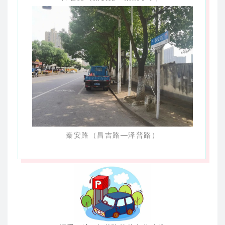
秦安路（昌吉路—泽普路）