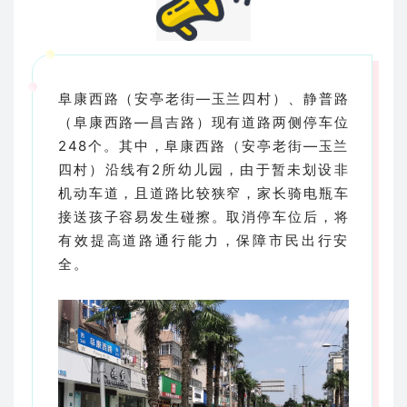
阜康西路（安亭老街—玉兰四村）、静普路
（阜康西路—昌吉路）现有道路两侧停车位
248个。其中，阜康西路（安亭老街—玉兰
四村）沿线有2所幼儿园，由于暂未划设非
机动车道，且道路比较狭窄，家长骑电瓶车
接送孩子容易发生碰擦。取消停车位后，将
有效提高道路通行能力，保障市民出行安
全。