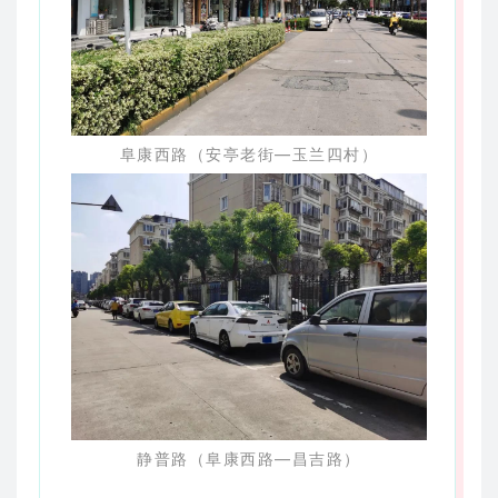
阜康西路（安亭老街—玉兰四村）
静普路（阜康西路—昌吉路）