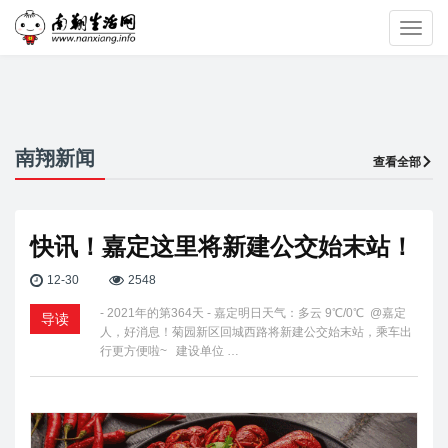
Toggl
navig
南翔新闻
查看全部
快讯！嘉定这里将新建公交始末站！
12-30
2548
- 2021年的第364天 - 嘉定明日天气：多云 9℃/0℃ @嘉定
导读
人，好消息！菊园新区回城西路将新建公交始末站，乘车出
行更方便啦~ 建设单位 …