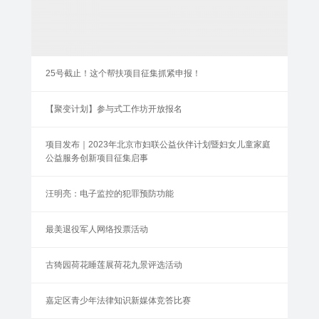
25号截止！这个帮扶项目征集抓紧申报！
【聚变计划】参与式工作坊开放报名
项目发布｜2023年北京市妇联公益伙伴计划暨妇女儿童家庭
公益服务创新项目征集启事
汪明亮：电子监控的犯罪预防功能
最美退役军人网络投票活动
古猗园荷花睡莲展荷花九景评选活动
嘉定区青少年法律知识新媒体竞答比赛