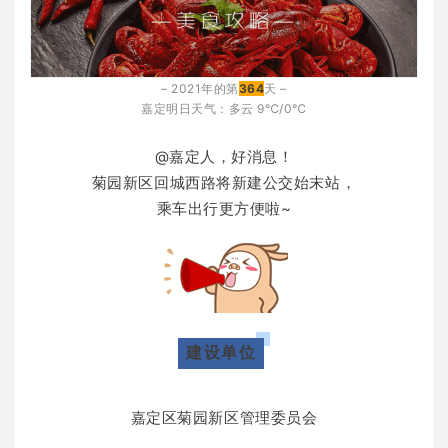
– 2021年的第
364
天 –
嘉定明日天气：多云
9℃/0℃
@嘉定人，好消息！
菊园新区回城西路
将新建公交始末站，
乘车出行更方便啦~
建设单位
嘉定区菊园新区管理委员会