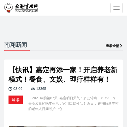
Toggl
navig
南翔新闻
查看全部
【快讯】嘉定再添一家！开启养老新
模式！餐食、文娱、理疗样样有！
03-09
13365
- 2021年的第67天 -嘉定明日天气：多云转晴 13℃/5℃ 享
导读
受高质量的晚年生活，家门口就可以！ 近日， 南翔镇新丰村
的老年人日间照护中心…