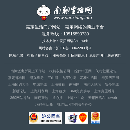
嘉定生活门户网站，嘉定网络的商业平台
服务热线：
13916893730
技术支持：安拓网络Anttoweb
网站备案：
沪ICP备13042283号-1
网站介绍
打折卡销售点
服务条款
招聘信息
免责声明
联系我们
南翔派出所网上工作站
模特衣架公司
控件中国网
闵行社区论坛
嘉定都市网
绍兴租房
宝山网
九亭论坛
花桥生活网
奉贤房产网
上海团购大全
申城热线
上海鲜花
南翔网
南翔人论坛
安亭热线
新桥论坛
上海列表网
上海租房
360免费杀毒
上海房屋维修
360网站导航
南翔智地
放心搜
上海业主论
安拓网络Anttoweb
坛祥生活商
城维沃珂网销联合办公