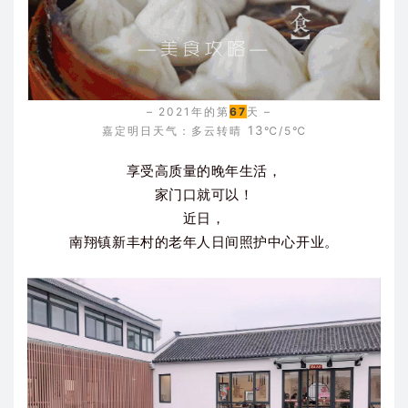
– 2021年的第
67
天 –
13
嘉定明日天气：多云转晴
℃/5
℃
享受高质量的晚年生活，
家门口就可以！
近日，
南翔镇新丰村的老年人日间照护中心开业。