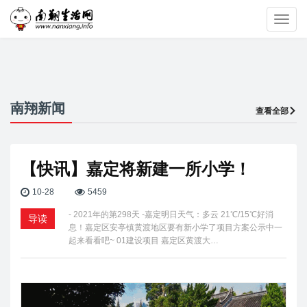
Toggl
navig
南翔新闻
查看全部
【快讯】嘉定将新建一所小学！
10-28
5459
- 2021年的第298天 -嘉定明日天气：多云 21℃/15℃好消
导读
息！嘉定区安亭镇黄渡地区要有新小学了项目方案公示中一
起来看看吧~ 01建设项目 嘉定区黄渡大…