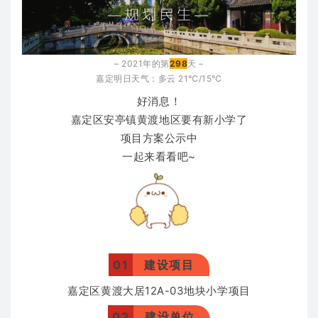
– 2021年的第
298
天 –
嘉定明日天气：多云
21℃/15℃
好消息！
嘉定区安亭镇黄渡地区要有新小学了
项目方案公示中
一起来看看吧~
01
建设项目
嘉定区黄渡大居12A-03地块小学项目
02
建设单位