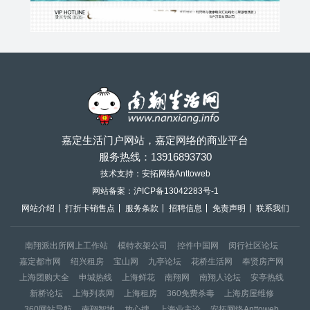
嘉定生活门户网站，嘉定网络的商业平台
服务热线：
13916893730
技术支持：安拓网络Anttoweb
网站备案：
沪ICP备13042283号-1
网站介绍
打折卡销售点
服务条款
招聘信息
免责声明
联系我们
南翔派出所网上工作站
模特衣架公司
控件中国网
闵行社区论坛
嘉定都市网
绍兴租房
宝山网
九亭论坛
花桥生活网
奉贤房产网
上海团购大全
申城热线
上海鲜花
南翔网
南翔人论坛
安亭热线
新桥论坛
上海列表网
上海租房
360免费杀毒
上海房屋维修
360网站导航
南翔智地
放心搜
上海业主论
安拓网络Anttoweb