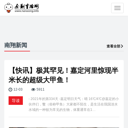
Toggl
navig
南翔新闻
查看全部
【快讯】极其罕见！嘉定河里惊现半
米长的超级大甲鱼！
12-03
5911
- 2021年的第334天 -嘉定明日天气：晴 16℃/4℃@嘉定的小
导读
伙伴们，鳖（俗称甲鱼）大家都不陌生，是生活在我国淡水
水域的一种较为常见的生物，体重通常在1…