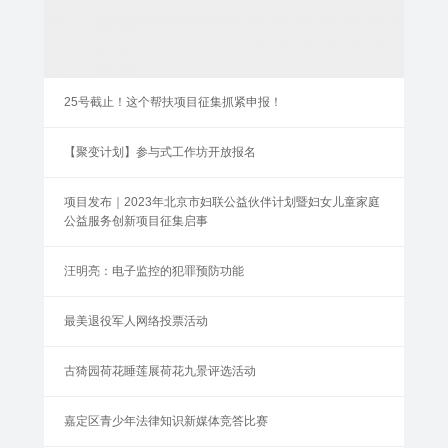
25号截止！这个帮扶项目征集抓紧申报！
【聚变计划】参与式工作坊开放报名
项目发布｜2023年北京市妇联公益伙伴计划暨妇女儿童家庭
公益服务创新项目征集启事
汪明亮：电子监控的犯罪预防功能
最美退役军人网络投票活动
古猗园荷花睡莲展荷花九景评选活动
嘉定区青少年法律知识新媒体竞答比赛