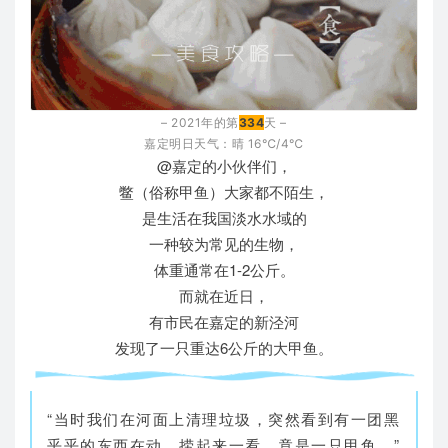
– 2021年的第
334
天 –
嘉定明日天气：晴
16℃/4℃
@嘉定的小伙伴们，
鳖（俗称甲鱼）大家都不陌生，
是生活在我国淡水水域的
一种较为常见的生物，
体重通常在1-2公斤。
而就在近日，
有市民在嘉定的新泾河
发现了一只重达6公斤的大甲鱼。
“当时我们在河面上清理垃圾，突然看到有一团黑
乎乎的东西在动，捞起来一看，竟是一只甲鱼。”