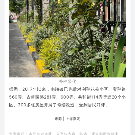
补种绿化
据悉，2017年以来，南翔镇已先后对浏翔花苑小区、宝翔路
560弄、古猗园路281弄、600弄、共和街114弄等近20个小
区、300多栋房屋开展了修缮改造，受到居民好评。
来源 | 上海嘉定
免责声明：本平台对转载、分享的内容、陈述、观点判断保持中