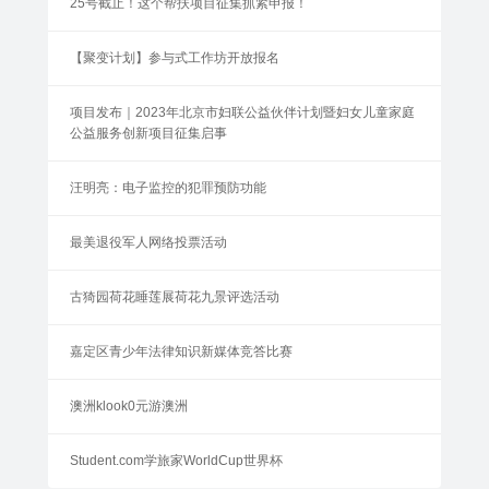
25号截止！这个帮扶项目征集抓紧申报！
【聚变计划】参与式工作坊开放报名
项目发布｜2023年北京市妇联公益伙伴计划暨妇女儿童家庭
公益服务创新项目征集启事
汪明亮：电子监控的犯罪预防功能
最美退役军人网络投票活动
古猗园荷花睡莲展荷花九景评选活动
嘉定区青少年法律知识新媒体竞答比赛
澳洲klook0元游澳洲
Student.com学旅家WorldCup世界杯