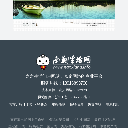
嘉定生活门户网站，嘉定网络的商业平台
服务热线：
13916893730
技术支持：安拓网络Anttoweb
网站备案：
沪ICP备13042283号-1
网站介绍
打折卡销售点
服务条款
招聘信息
免责声明
联系我们
南翔派出所网上工作站
模特衣架公司
控件中国网
闵行社区论坛
嘉定都市网
绍兴租房
宝山网
九亭论坛
花桥生活网
奉贤房产网