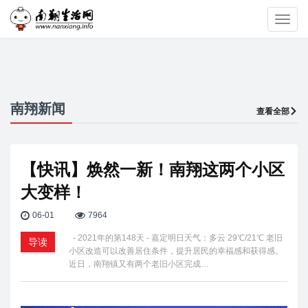
Toggl
navig
南翔新闻
查看全部
【快讯】焕然一新！南翔这两个小区
大变样！
06-01
7964
- 2021年的第148天 - 嘉定明日天气：多云 29℃/21℃ 老旧
导读
小区改造可以改善居住条件，提升居民的幸福感和获得感。
近日，南翔镇又有两个老旧小区完成…