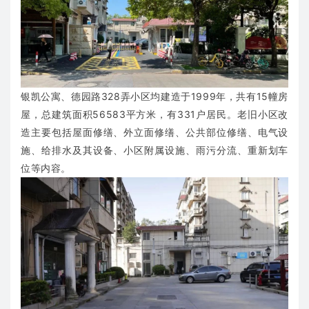
银凯公寓、德园路328弄小区均建造于1999年，共有15幢房
屋，总建筑面积56583平方米，有331户居民。老旧小区改
造主要包括屋面修缮、外立面修缮、公共部位修缮、电气设
施、给排水及其设备、小区附属设施、雨污分流、重新划车
位等内容。