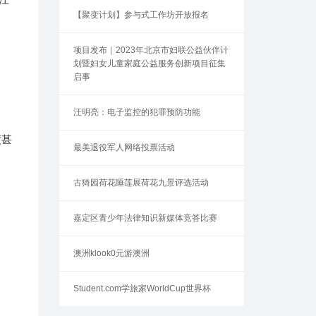
。
【聚变计划】参与式工作坊开放报名
项目发布｜2023年北京市妇联公益伙伴计
划暨妇女儿童家庭公益服务创新项目征集
启事
汪明亮：电子监控的犯罪预防功能
度甚
最美退役军人网络投票活动
、
古猗园荷花睡莲展荷花九景评选活动
嘉定区青少年法律知识新媒体竞答比赛
澳洲klook0元游澳洲
Student.com学旅家WorldCup世界杯