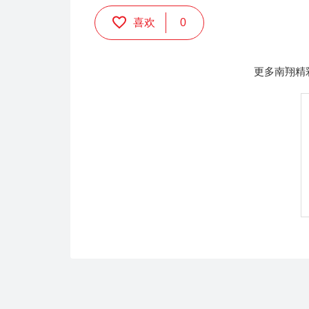
喜欢
0
更多南翔精