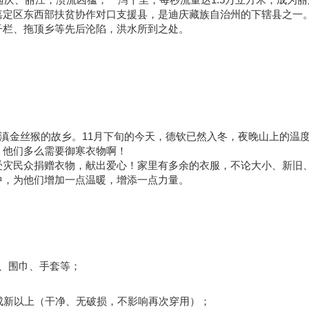
嘉定区东西部扶贫协作对口支援县，是迪庆藏族自治州的下辖县之一
子栏、拖顶乡等先后沦陷，洪水所到之处。
的滇金丝猴的故乡。11月下旬的今天，德钦已然入冬，夜晚山上的温
，他们多么需要御寒衣物啊！
受灾民众捐赠衣物，献出爱心！家里有多余的衣服，不论大小、新旧
中，为他们增加一点温暖，增添一点力量。
、围巾、手套等；
成新以上（干净、无破损，不影响再次穿用）；