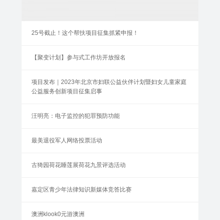
25号截止！这个帮扶项目征集抓紧申报！
【聚变计划】参与式工作坊开放报名
项目发布｜2023年北京市妇联公益伙伴计划暨妇女儿童家庭
公益服务创新项目征集启事
汪明亮：电子监控的犯罪预防功能
最美退役军人网络投票活动
古猗园荷花睡莲展荷花九景评选活动
嘉定区青少年法律知识新媒体竞答比赛
澳洲klook0元游澳洲