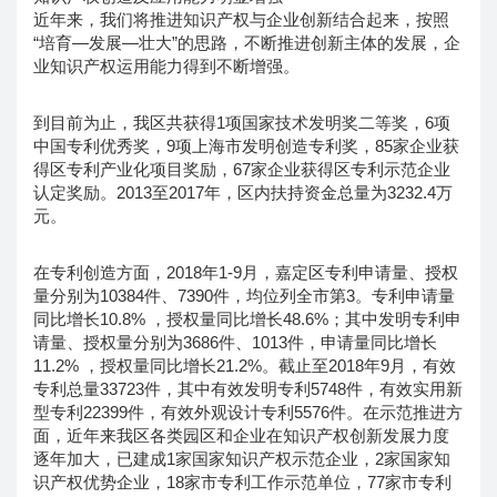
近年来，我们将推进知识产权与企业创新结合起来，按照
“培育—发展—壮大”的思路，不断推进创新主体的发展，企
业知识产权运用能力得到不断增强。
到目前为止，我区共获得1项国家技术发明奖二等奖，6项
中国专利优秀奖，9项上海市发明创造专利奖，85家企业获
得区专利产业化项目奖励，67家企业获得区专利示范企业
认定奖励。2013至2017年，区内扶持资金总量为3232.4万
元。
在专利创造方面，2018年1-9月，嘉定区专利申请量、授权
量分别为10384件、7390件，均位列全市第3。专利申请量
同比增长10.8% ，授权量同比增长48.6%；其中发明专利申
请量、授权量分别为3686件、1013件，申请量同比增长
11.2% ，授权量同比增长21.2%。截止至2018年9月，有效
专利总量33723件，其中有效发明专利5748件，有效实用新
型专利22399件，有效外观设计专利5576件。在示范推进方
面，近年来我区各类园区和企业在知识产权创新发展力度
逐年加大，已建成1家国家知识产权示范企业，2家国家知
识产权优势企业，18家市专利工作示范单位，77家市专利