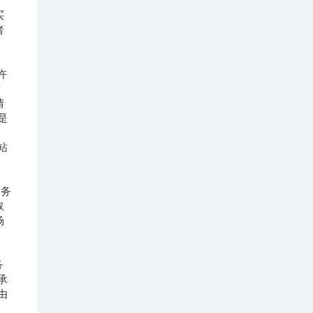
买
者
许
信
情
是
站
商务
取
场
务
承
由