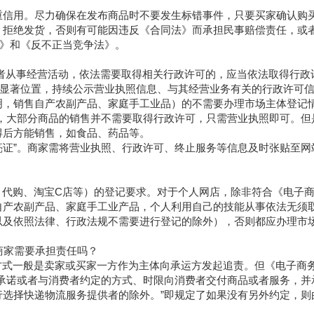
重信用。尽力确保在发布商品时不要发生标错事件，只要买家确认购
、拒绝发货，否则有可能因违反《合同法》而承担民事赔偿责任，或
法》和《反不正当竞争法》。
营者从事经营活动，依法需要取得相关行政许可的，应当依法取得行政
页显著位置，持续公示营业执照信息、与其经营业务有关的行政许可
明，销售自产农副产品、家庭手工业品）的不需要办理市场主体登记
，大部分商品的销售并不需要取得行政许可，只需营业执照即可。但
得后方能销售，如食品、药品等。
“亮证”。商家需将营业执照、行政许可、终止服务等信息及时张贴至网
、代购、淘宝C店等）的登记要求。对于个人网店，除非符合《电子
自产农副产品、家庭手工业产品，个人利用自己的技能从事依法无须
以及依照法律、行政法规不需要进行登记的除外），否则都应办理市
商家需要承担责任吗？
方式一般是卖家或买家一方作为主体向承运方发起追责。但《电子商
承诺或者与消费者约定的方式、时限向消费者交付商品或者服务，并
选择快递物流服务提供者的除外。”即规定了如果没有另外约定，则