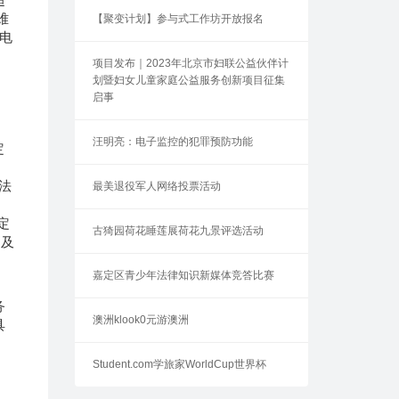
难
【聚变计划】参与式工作坊开放报名
及电
项目发布｜2023年北京市妇联公益伙伴计
划暨妇女儿童家庭公益服务创新项目征集
启事
汪明亮：电子监控的犯罪预防功能
定
，
法
最美退役军人网络投票活动
定
古猗园荷花睡莲展荷花九景评选活动
训及
嘉定区青少年法律知识新媒体竞答比赛
务
澳洲klook0元游澳洲
具
Student.com学旅家WorldCup世界杯