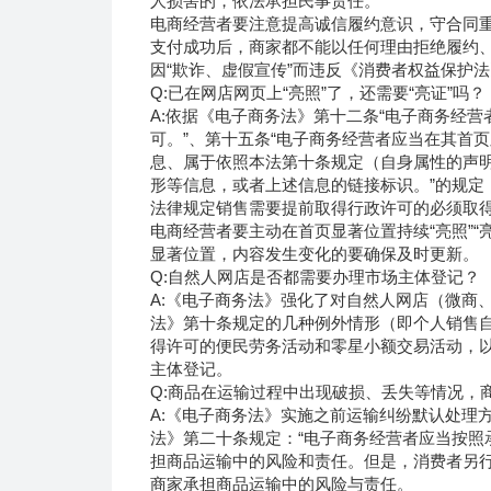
人损害的，依法承担民事责任。
电商经营者要注意提高诚信履约意识，守合同
支付成功后，商家都不能以任何理由拒绝履约
因“欺诈、虚假宣传”而违反《消费者权益保护
Q:已在网店网页上“亮照”了，还需要“亮证”吗？
A:依据《电子商务法》第十二条“电子商务经
可。”、第十五条“电子商务经营者应当在其首
息、属于依照本法第十条规定（自身属性的声
形等信息，或者上述信息的链接标识。”的规定
法律规定销售需要提前取得行政许可的必须取
电商经营者要主动在首页显著位置持续“亮照”
显著位置，内容发生变化的要确保及时更新。
Q:自然人网店是否都需要办理市场主体登记？
A:《电子商务法》强化了对自然人网店（微商
法》第十条规定的几种例外情形（即个人销售
得许可的便民劳务活动和零星小额交易活动，
主体登记。
Q:商品在运输过程中出现破损、丢失等情况，
A:《电子商务法》实施之前运输纠纷默认处理
法》第二十条规定：“电子商务经营者应当按照
担商品运输中的风险和责任。但是，消费者另行
商家承担商品运输中的风险与责任。