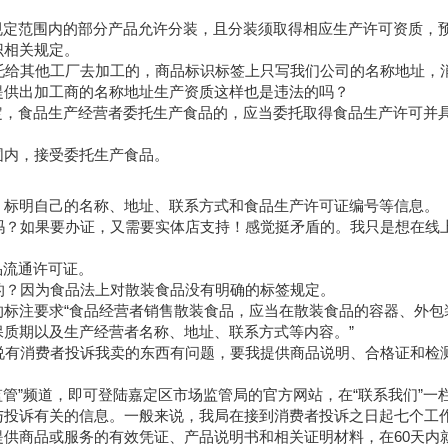
规定范围内的部分产品允许分装，且分装须取得相应生产许可资质，
识相关规定。
托给其他工厂去加工的，商品标识标签上只写我们公司的名称地址，
提供出加工商的名称地址生产资质这样也是违法的吗？
定，食品生产经营者委托生产食品的，应当委托取得食品生产许可并
围内，接受委托生产食品。
，标明自己的名称、地址、联系方式和食品生产许可证编号等信息。
吗？如果要办证，又需要实体店支持！感觉挺矛盾的。我只是想在线
品流通许可证。
的？因为食品法上对散装食品没有明确的标签规定。
品的标注要求“食品经营者销售散装食品，应当在散装食品的容器、外包
质期以及生产经营者名称、地址、联系方式等内容。”
说有消费者投诉我卖的东西有问题，要我提供商品说明、合格证和检
场监管”频道，即可登陆嘉定区市场监管局的官方网站，在“联系我们”一
与投诉有关的信息。一般来说，我局在接到消费者投诉之日起七个工
供商品或服务的有效凭证、产品说明书和相关证明材料，在60天内