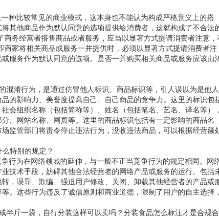
是一种比较常见的商业模式，这本身也不能认为构成严格意义上的搭
式将其他商品作为默认同意的选项提供给消费者，这就构成了不合法
子商务经营者搭售商品或者服务，应当以显著方式提请消费者注意，
即商家将相关商品或服务一并提供时，必须以显著方式提请消费者注
品或服务作为默认同意的选项。是否一并购买相关商品或服务应该由
规定的混淆行为，是通过仿冒他人标识、商品标识等，引人误以为是他
商品的影响力、美誉度提高自己、自己商品的竞争力。这里的标识包
、社会组织名称（包括简称等）、姓名（包括笔名、艺名、译名等）
部分、网站名称、网页等。这里的商品标识包括有一定影响的商品名
市场监管部门将责令停止违法行为，没收违法商品，可以根据经营额
什么特别的规定？
竞争行为在网络领域的延伸，与一般不正当竞争行为的规定相同。网
专业技术手段，妨碍其他合法经营者的网络产品或服务的运行。包括
跳转，误导、欺骗、强迫用户修改、关闭、卸载其他经营者的产品或
容等。这些行为违反了诚信原则和商业道德，限制了用户的自主选择
装成半斤一袋，自行分装这样可以卖吗？分装食品怎么标注才是合规