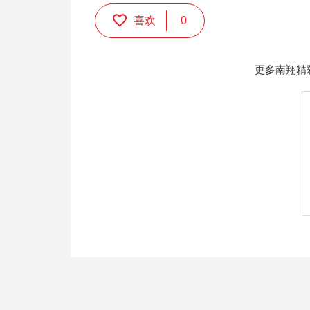
喜欢
0
更多南翔精