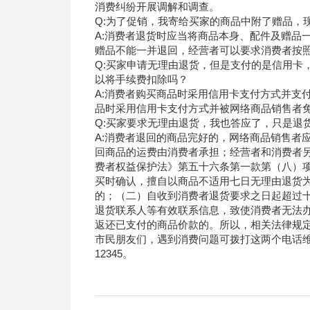
消费纠纷开展调解和调查。
Q:为了促销，我寄给买家的商品中附了赠品，
A:消费者退货时应当将商品本身、配件及赠品
赠品不能一并退回，经营者可以要求消费者按
Q:买家申请无理由退货，但是支付的是信用卡
以将手续费扣除吗？
A:消费者购买商品时采用信用卡支付方式并支
品时采用信用卡支付方式并被网络商品销售者
Q:买家要求无理由退货，我也答应了，只是退
A:消费者退回的商品完好的，网络商品销售者
回商品的运费由消费者承担；经营者和消费者
费者权益保护法》第五十六条第一款第（八）
买时确认，擅自以商品不适用七日无理由退货
的；（二）自收到消费者退货要求之日起超过
退货联系人等有效联系信息，致使消费者无法
返还已支付的商品价款的。所以，相关法律规
市民朋友们，遇到消费问题可拨打这两个电话维护
12345。