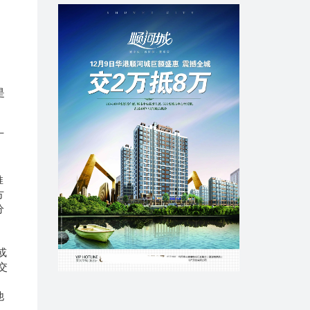
是
：
广
推
方
分
或
交
他