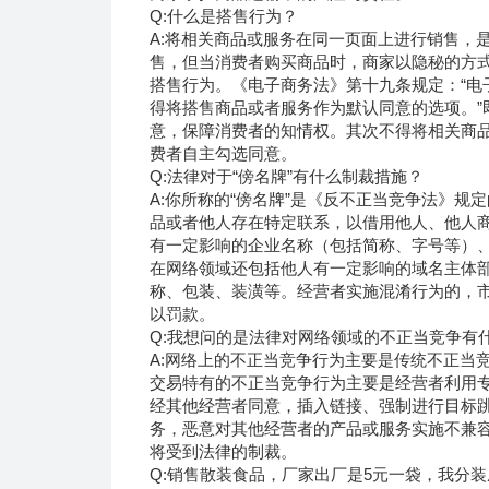
Q:什么是搭售行为？
A:将相关商品或服务在同一页面上进行销售，
售，但当消费者购买商品时，商家以隐秘的方
搭售行为。《电子商务法》第十九条规定：“电
得将搭售商品或者服务作为默认同意的选项。”
意，保障消费者的知情权。其次不得将相关商
费者自主勾选同意。
Q:法律对于“傍名牌”有什么制裁措施？
A:你所称的“傍名牌”是《反不正当竞争法》
品或者他人存在特定联系，以借用他人、他人
有一定影响的企业名称（包括简称、字号等）
在网络领域还包括他人有一定影响的域名主体
称、包装、装潢等。经营者实施混淆行为的，
以罚款。
Q:我想问的是法律对网络领域的不正当竞争有
A:网络上的不正当竞争行为主要是传统不正当
交易特有的不正当竞争行为主要是经营者利用
经其他经营者同意，插入链接、强制进行目标
务，恶意对其他经营者的产品或服务实施不兼
将受到法律的制裁。
Q:销售散装食品，厂家出厂是5元一袋，我分