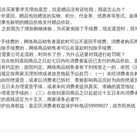
现在买家要求无理由退货，但是赠品没有还给我，我该怎么办？
一并退回。赠品包括赠送的实物、积分、代金券、优惠券等形式。如
照事先标明的赠品价格支付赠品价款。
，之前我为了增加购物体验，为买家免除了手续费，现在退货时，我
付手续费的，网络商品销售者退款时可以不退回手续费。消费者购买
免除手续费的，网络商品销售者可以在退款时扣除手续费。
货需要公司走流程，时间长了些，为什么还要对我进行处罚呢？
应当在收到退回商品之日起七日内向消费者返还已支付的商品价款。
另有约定的，按照约定。网络商品销售者有下列情形之一的，依照《
项规定按商家无理拒绝或者故意拖延予以处罚：（一）未经消费者在
为由拒绝退货，或者以消费者已拆封、查验影响商品完好为由拒绝退
十五日未办理退货手续，或者未向消费者提供真实、准确的退货地址
办理退货手续的；（三）在收到退回商品之日起超过十五日未向消费
定的底线设定为十五天，商家请务必遵守。
自身权益：嘉定区消费者权益保护科电话59999027，或市民热线