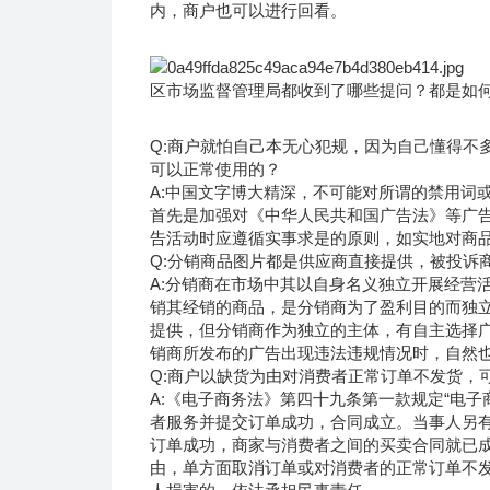
内，商户也可以进行回看。
区市场监督管理局都收到了哪些提问？都是如
Q:商户就怕自己本无心犯规，因为自己懂得不
可以正常使用的？
A:中国文字博大精深，不可能对所谓的禁用词
首先是加强对《中华人民共和国广告法》等广
告活动时应遵循实事求是的原则，如实地对商
Q:分销商品图片都是供应商直接提供，被投诉
A:分销商在市场中其以自身名义独立开展经营
销其经销的商品，是分销商为了盈利目的而独
提供，但分销商作为独立的主体，有自主选择
销商所发布的广告出现违法违规情况时，自然
Q:商户以缺货为由对消费者正常订单不发货，
A:《电子商务法》第四十九条第一款规定“电
者服务并提交订单成功，合同成立。当事人另有
订单成功，商家与消费者之间的买卖合同就已
由，单方面取消订单或对消费者的正常订单不