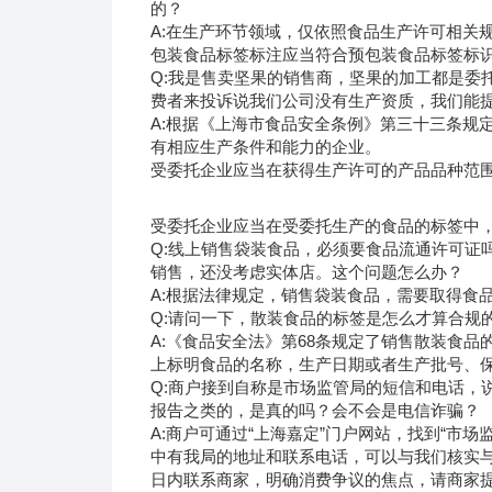
的？
A:在生产环节领域，仅依照食品生产许可相关
包装食品标签标注应当符合预包装食品标签标
Q:我是售卖坚果的销售商，坚果的加工都是委
费者来投诉说我们公司没有生产资质，我们能
A:根据《上海市食品安全条例》第三十三条规
有相应生产条件和能力的企业。
受委托企业应当在获得生产许可的产品品种范
受委托企业应当在受委托生产的食品的标签中
Q:线上销售袋装食品，必须要食品流通许可证
销售，还没考虑实体店。这个问题怎么办？
A:根据法律规定，销售袋装食品，需要取得食
Q:请问一下，散装食品的标签是怎么才算合规
A:《食品安全法》第68条规定了销售散装食
上标明食品的名称，生产日期或者生产批号、保
Q:商户接到自称是市场监管局的短信和电话，
报告之类的，是真的吗？会不会是电信诈骗？
A:商户可通过“上海嘉定”门户网站，找到“市
中有我局的地址和联系电话，可以与我们核实
日内联系商家，明确消费争议的焦点，请商家提