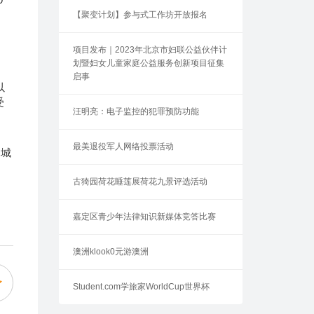
【聚变计划】参与式工作坊开放报名
项目发布｜2023年北京市妇联公益伙伴计
划暨妇女儿童家庭公益服务创新项目征集
启事
以
受
汪明亮：电子监控的犯罪预防功能
最美退役军人网络投票活动
定城
古猗园荷花睡莲展荷花九景评选活动
嘉定区青少年法律知识新媒体竞答比赛
澳洲klook0元游澳洲
Student.com学旅家WorldCup世界杯