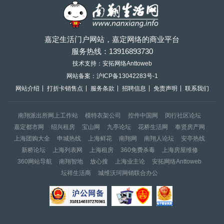
嘉定生活门户网站，嘉定网络的商业平台
服务热线：
13916893730
技术支持：安拓网络Anttoweb
网站备案：
沪ICP备13042283号-1
网站介绍
打折卡销售点
服务条款
招聘信息
免责声明
联系我们
南翔派出所网上工作站
模特衣架公司
控件中国网
闵行社区论坛
嘉定都市网
绍兴租房
宝山网
九亭论坛
花桥生活网
奉贤房产网
上海团购大全
申城热线
上海鲜花
南翔网
南翔人论坛
安亭热线
新桥论坛
上海列表网
上海租房
360免费杀毒
上海房屋维修
360网站导航
南翔智地
放心搜
上海业主论
安拓网络Anttoweb
坛祥生活商
城维沃珂网销联合办公