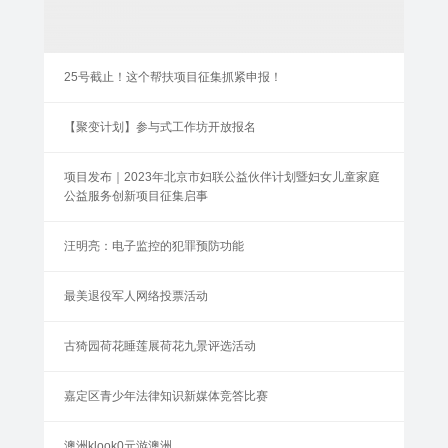
25号截止！这个帮扶项目征集抓紧申报！
【聚变计划】参与式工作坊开放报名
项目发布｜2023年北京市妇联公益伙伴计划暨妇女儿童家庭
公益服务创新项目征集启事
汪明亮：电子监控的犯罪预防功能
最美退役军人网络投票活动
古猗园荷花睡莲展荷花九景评选活动
嘉定区青少年法律知识新媒体竞答比赛
澳洲klook0元游澳洲